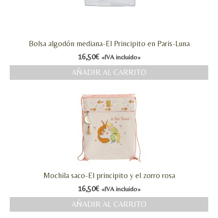
Bolsa algodón mediana-El Principito en Paris-Luna
16,50
€
«IVA incluido»
AÑADIR AL CARRITO
Mochila saco-El principito y el zorro rosa
16,50
€
«IVA incluido»
AÑADIR AL CARRITO