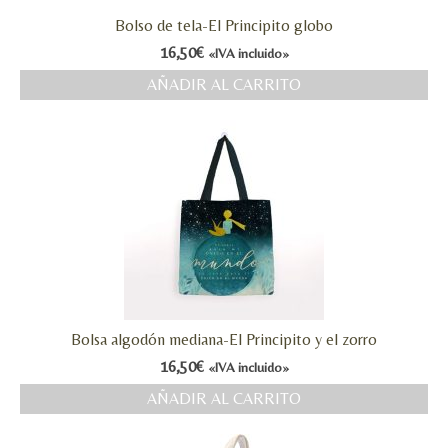
Bolso de tela-El Principito globo
16,50
€
«IVA incluido»
AÑADIR AL CARRITO
Bolsa algodón mediana-El Principito y el zorro
16,50
€
«IVA incluido»
AÑADIR AL CARRITO