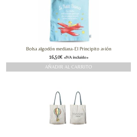
Bolsa algodón mediana-El Principito avión
16,50
€
«IVA incluido»
AÑADIR AL CARRITO