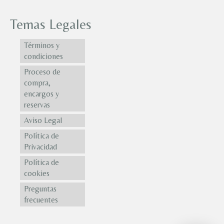
Temas Legales
Términos y
condiciones
Proceso de
compra,
encargos y
reservas
Aviso Legal
Política de
Privacidad
Política de
cookies
Preguntas
frecuentes