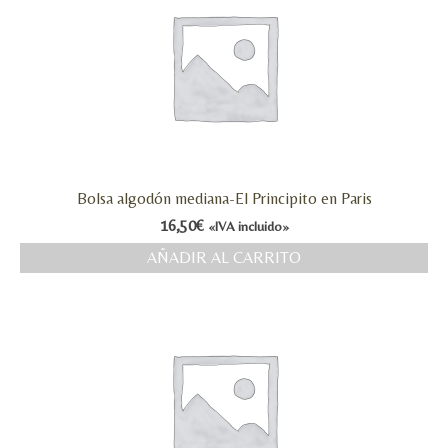
Bolsa algodón mediana-El Principito en Paris
16,50
€
«IVA incluido»
AÑADIR AL CARRITO