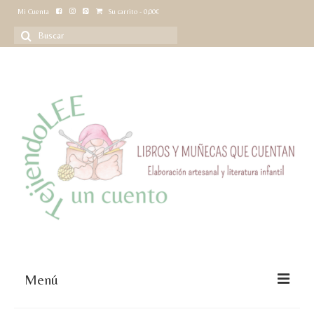
Mi Cuenta
Su carrito
-
0,00
€
Buscar
por:
Menú