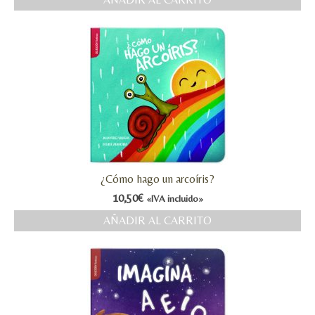
MI CUENTA
Valoraciones y opiniones de TejiendoLEE un
cuento
¿Cómo hago un arcoíris?
10,50
€
«IVA incluido»
AÑADIR AL CARRITO