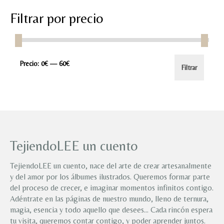
con
3
de 5
Filtrar por precio
Precio
Precio
Precio:
0€
—
60€
Filtrar
mínimo
máximo
TejiendoLEE un cuento
TejiendoLEE un cuento, nace del arte de crear artesanalmente
y del amor por los álbumes ilustrados. Queremos formar parte
del proceso de crecer, e imaginar momentos infinitos contigo.
Adéntrate en las páginas de nuestro mundo, lleno de ternura,
magia, esencia y todo aquello que desees… Cada rincón espera
tu visita, queremos contar contigo, y poder aprender juntos.