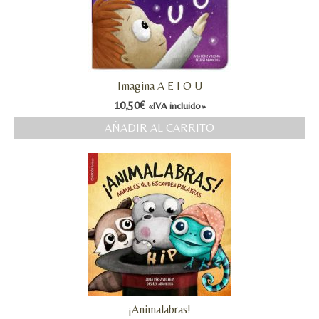
Imagina A E I O U
10,50
€
«IVA incluido»
AÑADIR AL CARRITO
¡Animalabras!