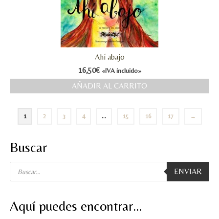
Ahí abajo
16,50
€
«IVA incluido»
AÑADIR AL CARRITO
1
2
3
4
…
15
16
17
→
Buscar
Búsqueda
ENVIAR
de
productos
Aquí puedes encontrar…