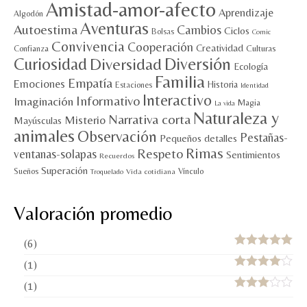
Amistad-amor-afecto
Aprendizaje
Algodón
Aventuras
Autoestima
Cambios
Ciclos
Bolsas
Comic
Convivencia
Cooperación
Creatividad
Culturas
Confianza
Diversión
Curiosidad
Diversidad
Ecología
Familia
Empatía
Emociones
Historia
Estaciones
Identidad
Interactivo
Informativo
Imaginación
Magia
La vida
Naturaleza y
Narrativa corta
Misterio
Mayúsculas
animales
Observación
Pestañas-
Pequeños detalles
Rimas
Respeto
ventanas-solapas
Sentimientos
Recuerdos
Superación
Sueños
Vínculo
Vida cotidiana
Troquelado
Valoración promedio
(6)
Valorado con
(1)
5
de 5
Valorado
(1)
con
4
de 5
Valorado