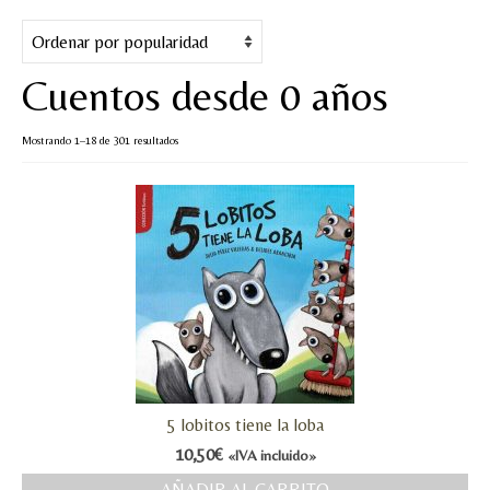
Cuentos
Juegos y puzles
Cuentos desde 0 años
Materiales de juego
Ordenado
Mostrando 1–18 de 301 resultados
Artesanía Waldorf
por
popularidad
Hecho a mano
Tote bag
Papelería
TIENDA
¿QUIÉN SOY?
5 lobitos tiene la loba
CREACIONES
10,50
€
«IVA incluido»
BLOG
AÑADIR AL CARRITO