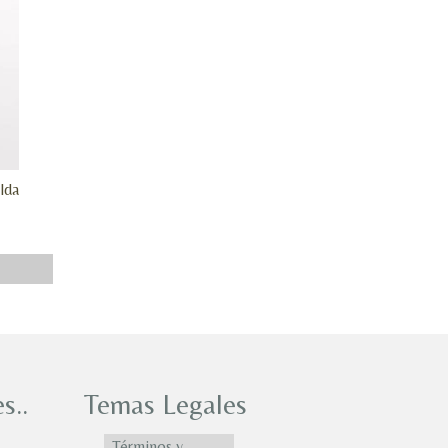
lda
s..
Temas Legales
Términos y