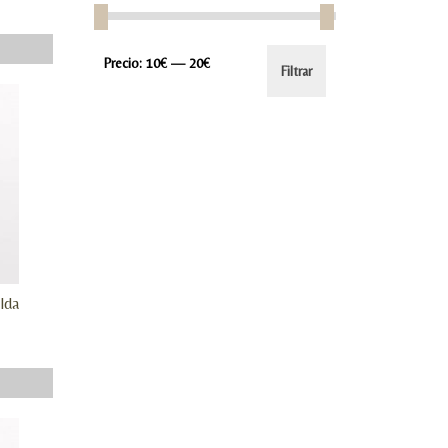
Precio
Precio
Precio:
10€
—
20€
Filtrar
mínimo
máximo
lda