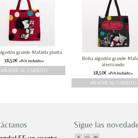
algodón grande-Mafalda planta
Bolsa algodón grande-Mafa
18,50
€
«IVA incluido»
aterrizando
AÑADIR AL CARRITO
18,50
€
«IVA incluido»
AÑADIR AL CARRITO
áctanos
Sigue las novedade
iendoLEE un cuento