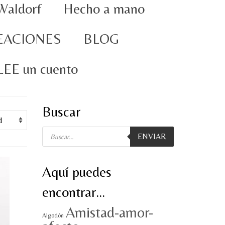
Waldorf
Hecho a mano
EACIONES
BLOG
oLEE un cuento
Buscar
Búsqueda
ENVIAR
de
productos
Aquí puedes
encontrar…
Amistad-amor-
Algodón