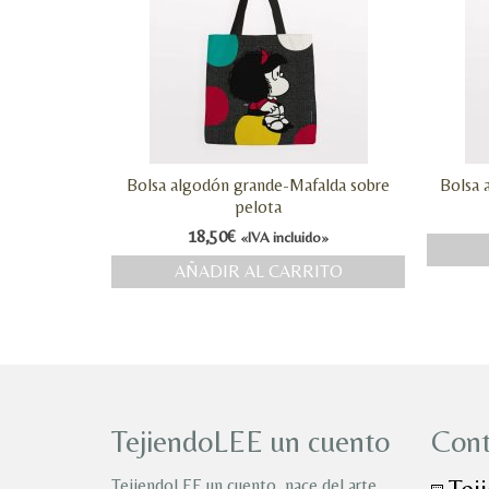
Bolsa algodón grande-Mafalda sobre
Bolsa 
pelota
18,50
€
«IVA incluido»
AÑADIR AL CARRITO
TejiendoLEE un cuento
Cont
Tej
TejiendoLEE un cuento, nace del arte