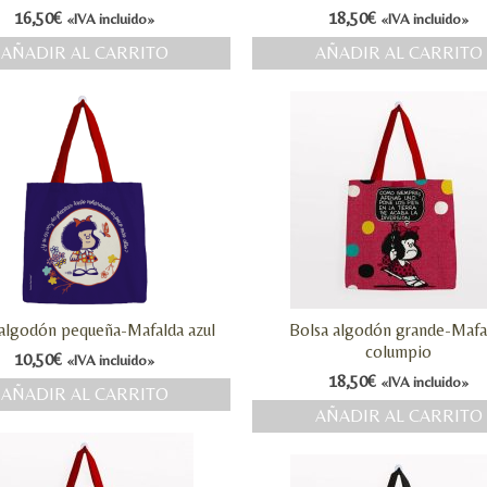
16,50
€
18,50
€
«IVA incluido»
«IVA incluido»
AÑADIR AL CARRITO
AÑADIR AL CARRITO
 algodón pequeña-Mafalda azul
Bolsa algodón grande-Mafa
columpio
10,50
€
«IVA incluido»
18,50
€
«IVA incluido»
AÑADIR AL CARRITO
AÑADIR AL CARRITO