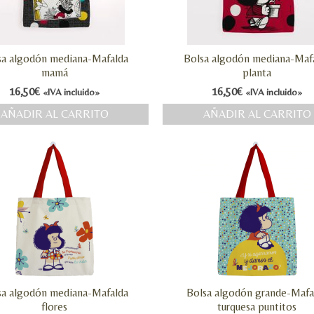
sa algodón mediana-Mafalda
Bolsa algodón mediana-Maf
mamá
planta
16,50
€
16,50
€
«IVA incluido»
«IVA incluido»
AÑADIR AL CARRITO
AÑADIR AL CARRITO
sa algodón mediana-Mafalda
Bolsa algodón grande-Mafa
flores
turquesa puntitos