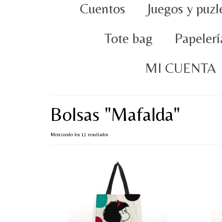
Cuentos
Juegos y puzl
Tote bag
Papelerí
MI CUENTA
Bolsas "Mafalda"
Ordenado
Mostrando los 12 resultados
por
popularidad