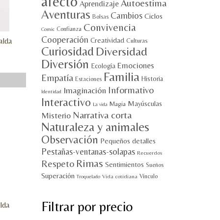
afecto
Autoestima
Aprendizaje
Aventuras
Cambios
Ciclos
Bolsas
Convivencia
Confianza
Comic
Cooperación
Creatividad
alda
Culturas
Curiosidad
Diversidad
Diversión
Emociones
Ecología
Familia
Empatía
Historia
Estaciones
Informativo
Imaginación
Identidad
Interactivo
Mayúsculas
Magia
La vida
Narrativa corta
Misterio
Naturaleza y animales
Observación
Pequeños detalles
Pestañas-ventanas-solapas
Recuerdos
Rimas
Respeto
Sentimientos
Sueños
Superación
Vínculo
Vida cotidiana
Troquelado
Filtrar por precio
lda