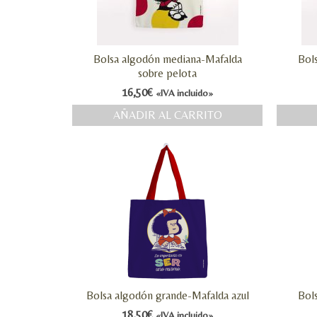
Bolsa algodón mediana-Mafalda
Bol
sobre pelota
16,50
€
«IVA incluido»
AÑADIR AL CARRITO
Bolsa algodón grande-Mafalda azul
Bol
18,50
€
«IVA incluido»