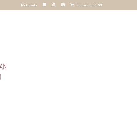
Mi Cuenta
Su carrito
-
0,00
€