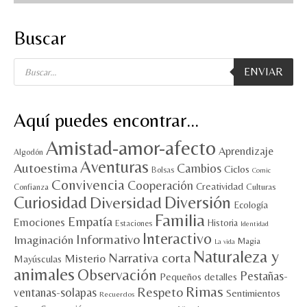
MI CUENTA
Buscar
Valoraciones y opiniones de TejiendoLEE un
Búsqueda
cuento
ENVIAR
de
productos
Aquí puedes encontrar…
Amistad-amor-afecto
Aprendizaje
Algodón
Aventuras
Autoestima
Cambios
Ciclos
Bolsas
Comic
Convivencia
Cooperación
Creatividad
Culturas
Confianza
Diversión
Curiosidad
Diversidad
Ecología
Familia
Empatía
Emociones
Historia
Estaciones
Identidad
Interactivo
Informativo
Imaginación
Magia
La vida
Naturaleza y
Narrativa corta
Misterio
Mayúsculas
animales
Observación
Pestañas-
Pequeños detalles
Rimas
Respeto
ventanas-solapas
Sentimientos
Recuerdos