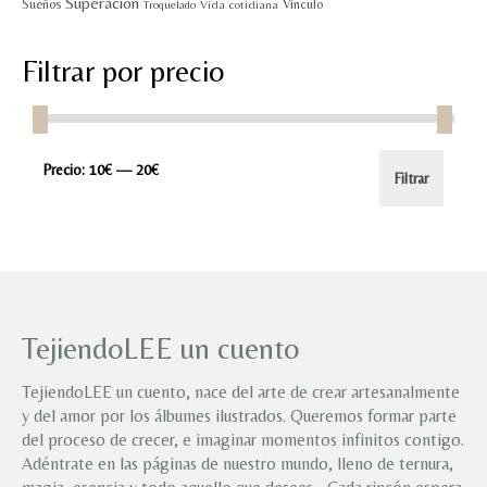
Superación
Sueños
Vínculo
Vida cotidiana
Troquelado
Filtrar por precio
Precio
Precio
Precio:
10€
—
20€
Filtrar
mínimo
máximo
TejiendoLEE un cuento
TejiendoLEE un cuento, nace del arte de crear artesanalmente
y del amor por los álbumes ilustrados. Queremos formar parte
del proceso de crecer, e imaginar momentos infinitos contigo.
Adéntrate en las páginas de nuestro mundo, lleno de ternura,