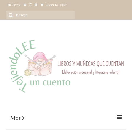
Mi Cuenta
Su carrito
-
0,00
€
Buscar
por:
Menú