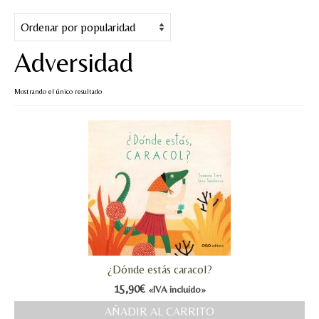
Cuentos
Juegos y puzles
Adversidad
Materiales de juego
Mostrando el único resultado
Artesanía Waldorf
Hecho a mano
Tote bag
Papelería
TIENDA
¿QUIÉN SOY?
¿Dónde estás caracol?
CREACIONES
15,90
€
«IVA incluido»
BLOG
AÑADIR AL CARRITO