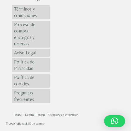
Términos y
condiciones
Proceso de
compra,
encargos y
reservas
Aviso Legal
Política de
Privacidad
Política de
cookies
Preguntas
frecuentes
Tienda
Nuestra Historia
Creaciones e inspiración
© 2020 TejiendoLEE un cuento