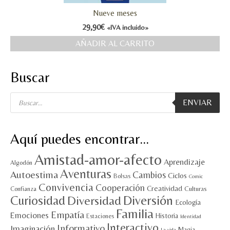
Nueve meses
MI CUENTA
29,90
€
«IVA incluido»
Valoraciones y opiniones de TejiendoLEE un
AÑADIR AL CARRITO
cuento
Buscar
Búsqueda
ENVIAR
de
productos
Aquí puedes encontrar…
Amistad-amor-afecto
Aprendizaje
Algodón
Aventuras
Autoestima
Cambios
Ciclos
Bolsas
Comic
Convivencia
Cooperación
Creatividad
Culturas
Confianza
Diversión
Curiosidad
Diversidad
Ecología
Familia
Empatía
Emociones
Historia
Estaciones
Identidad
Interactivo
Informativo
Imaginación
Magia
La vida