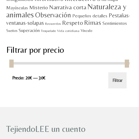
Naturaleza y
Narrativa corta
Misterio
Mayúsculas
animales
Observación
Pestañas-
Pequeños detalles
Rimas
Respeto
ventanas-solapas
Sentimientos
Recuerdos
Superación
Sueños
Vínculo
Vida cotidiana
Troquelado
Filtrar por precio
Precio
Precio
Precio:
20€
—
30€
Filtrar
mínimo
máximo
TejiendoLEE un cuento