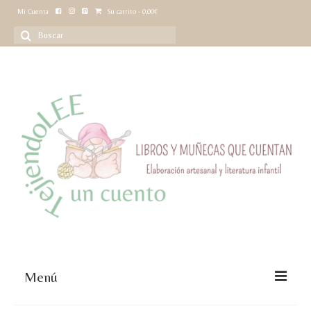
Mi Cuenta
Su carrito
-
0,00
€
Buscar
por:
Menú