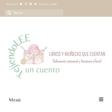
Mi Cuenta
Su carrito
-
0,00
€
Buscar
por:
Menú