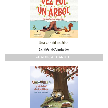
Una vez fui un árbol
17,95
€
«IVA incluido»
AÑADIR AL CARRITO