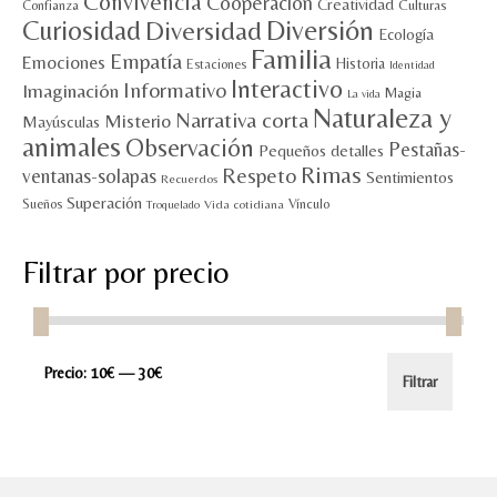
Convivencia
Cooperación
Creatividad
Culturas
Confianza
Diversión
Curiosidad
Diversidad
Ecología
Familia
Empatía
Emociones
Historia
Estaciones
Identidad
Interactivo
Informativo
Imaginación
Magia
La vida
Naturaleza y
Narrativa corta
Misterio
Mayúsculas
animales
Observación
Pestañas-
Pequeños detalles
Rimas
Respeto
ventanas-solapas
Sentimientos
Recuerdos
Superación
Sueños
Vínculo
Vida cotidiana
Troquelado
Filtrar por precio
Precio
Precio
Precio:
10€
—
30€
Filtrar
mínimo
máximo