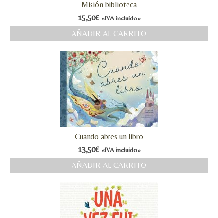
Misión biblioteca
MI CUENTA
15,50
€
«IVA incluido»
AÑADIR AL CARRITO
Valoraciones y opiniones de TejiendoLEE un
cuento
Cuando abres un libro
13,50
€
«IVA incluido»
AÑADIR AL CARRITO