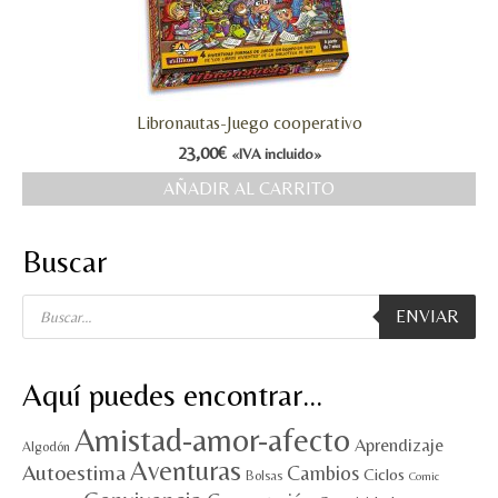
Libronautas-Juego cooperativo
23,00
€
«IVA incluido»
AÑADIR AL CARRITO
Buscar
Búsqueda
ENVIAR
de
productos
Aquí puedes encontrar…
Amistad-amor-afecto
Aprendizaje
Algodón
Aventuras
Autoestima
Cambios
Ciclos
Bolsas
Comic