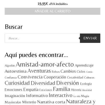
19,95
€
«IVA incluido»
MI CUENTA
AÑADIR AL CARRITO
Valoraciones y opiniones de TejiendoLEE un
cuento
Buscar
Búsqueda
ENVIAR
de
productos
Aquí puedes encontrar…
Amistad-amor-afecto
Aprendizaje
Algodón
Aventuras
Autoestima
Cambios
Ciclos
Bolsas
Comic
Convivencia
Cooperación
Creatividad
Culturas
Confianza
Diversión
Curiosidad
Diversidad
Ecología
Familia
Empatía
Emociones
Historia
Estaciones
Identidad
Interactivo
Informativo
Imaginación
Magia
La vida
Naturaleza y
Narrativa corta
Misterio
Mayúsculas