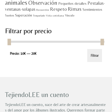
animales
Observación
Pestañas-
Pequeños detalles
Rimas
Respeto
ventanas-solapas
Sentimientos
Recuerdos
Superación
Sueños
Vínculo
Vida cotidiana
Troquelado
Filtrar por precio
Precio
Precio
Precio:
10€
—
20€
Filtrar
mínimo
máximo
TejiendoLEE un cuento
TejiendoLEE un cuento, nace del arte de crear artesanalmente
y del amor por los álbumes ilustrados. Queremos formar parte