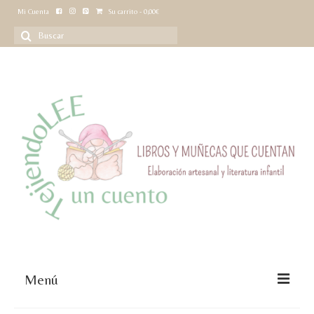
Mi Cuenta
Su carrito
-
0,00
€
Buscar
por:
Menú