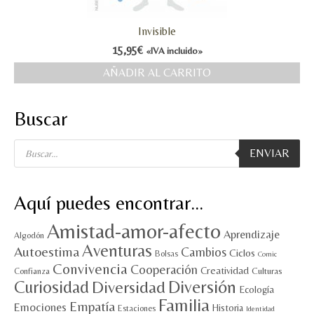
MI CUENTA
Invisible
15,95
€
Valoraciones y opiniones de TejiendoLEE un
«IVA incluido»
cuento
AÑADIR AL CARRITO
Buscar
Búsqueda
ENVIAR
de
productos
Aquí puedes encontrar…
Amistad-amor-afecto
Aprendizaje
Algodón
Aventuras
Autoestima
Cambios
Ciclos
Bolsas
Comic
Convivencia
Cooperación
Creatividad
Culturas
Confianza
Diversión
Curiosidad
Diversidad
Ecología
Familia
Empatía
Emociones
Historia
Estaciones
Identidad