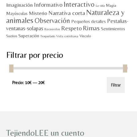
Interactivo
Informativo
Imaginación
Magia
La vida
Naturaleza y
Narrativa corta
Misterio
Mayúsculas
animales
Observación
Pestañas-
Pequeños detalles
Rimas
Respeto
ventanas-solapas
Sentimientos
Recuerdos
Superación
Sueños
Vínculo
Vida cotidiana
Troquelado
Filtrar por precio
Precio
Precio
Precio:
10€
—
20€
Filtrar
mínimo
máximo
TejiendoLEE un cuento