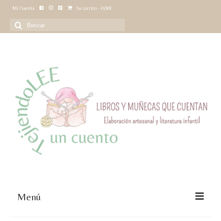
Mi Cuenta
Su carrito
-
0,00
€
Buscar
por:
Menú