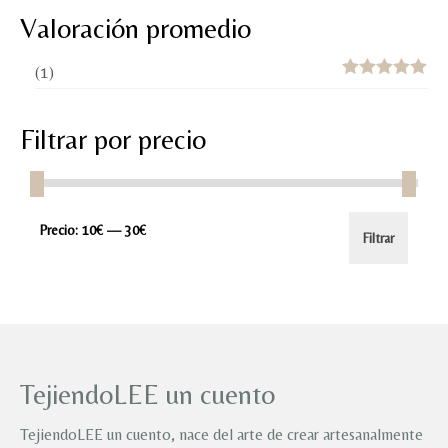
Valoración promedio
(1)
Valorado con
5
de 5
Filtrar por precio
Precio
Precio
Precio:
10€
—
30€
Filtrar
mínimo
máximo
TejiendoLEE un cuento
TejiendoLEE un cuento, nace del arte de crear artesanalmente