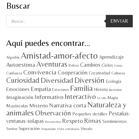
Buscar
Búsqueda
ENVIAR
de
productos
Aquí puedes encontrar…
Amistad-amor-afecto
Aprendizaje
Algodón
Aventuras
Autoestima
Cambios
Ciclos
Bolsas
Comic
Convivencia
Cooperación
Creatividad
Culturas
Confianza
Diversión
Curiosidad
Diversidad
Ecología
Familia
Empatía
Emociones
Historia
Estaciones
Identidad
Interactivo
Informativo
Imaginación
Magia
La vida
Naturaleza y
Narrativa corta
Misterio
Mayúsculas
animales
Observación
Pestañas-
Pequeños detalles
Rimas
Respeto
ventanas-solapas
Sentimientos
Recuerdos
Superación
Sueños
Vínculo
Vida cotidiana
Troquelado