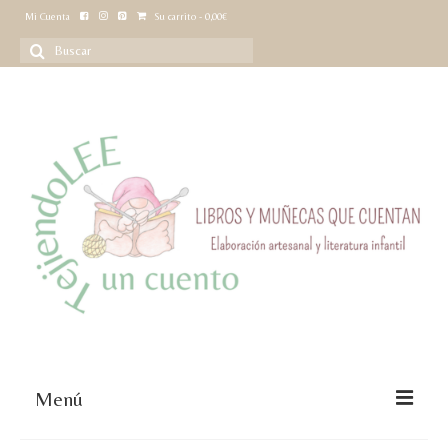
Mi Cuenta
Su carrito
-
0,00
€
Buscar
por:
Menú