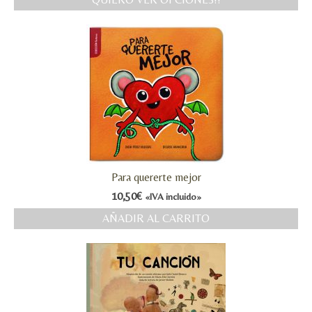
MI CUENTA
Valoraciones y opiniones de TejiendoLEE un
cuento
Para quererte mejor
10,50
€
«IVA incluido»
AÑADIR AL CARRITO