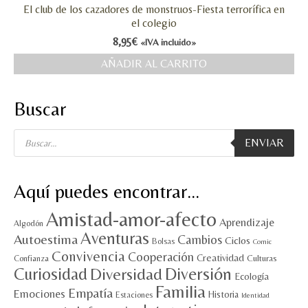
El club de los cazadores de monstruos-Fiesta terrorífica en
el colegio
8,95
€
«IVA incluido»
AÑADIR AL CARRITO
Buscar
Búsqueda
ENVIAR
de
productos
Aquí puedes encontrar…
Amistad-amor-afecto
Aprendizaje
Algodón
Aventuras
Autoestima
Cambios
Ciclos
Bolsas
Comic
Convivencia
Cooperación
Creatividad
Culturas
Confianza
Diversión
Curiosidad
Diversidad
Ecología
Familia
Empatía
Emociones
Historia
Estaciones
Identidad