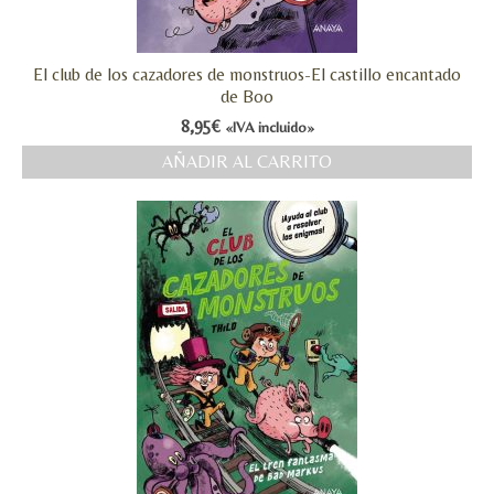
MI CUENTA
El club de los cazadores de monstruos-El castillo encantado
Valoraciones y opiniones de TejiendoLEE un
de Boo
cuento
8,95
€
«IVA incluido»
AÑADIR AL CARRITO