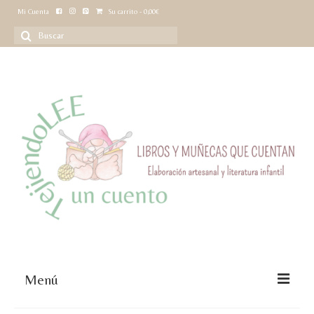
Mi Cuenta
Su carrito
-
0,00
€
Buscar
por:
Menú