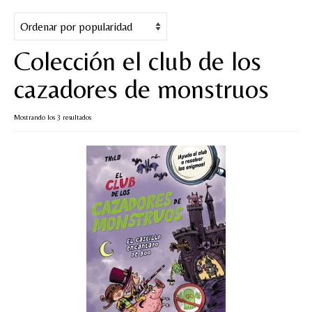
Cuentos
Juegos y puzles
Colección el club de los
Materiales de juego
cazadores de monstruos
Artesanía Waldorf
Ordenado
Mostrando los 3 resultados
Hecho a mano
por
popularidad
Tote bag
Papelería
TIENDA
¿QUIÉN SOY?
CREACIONES
BLOG