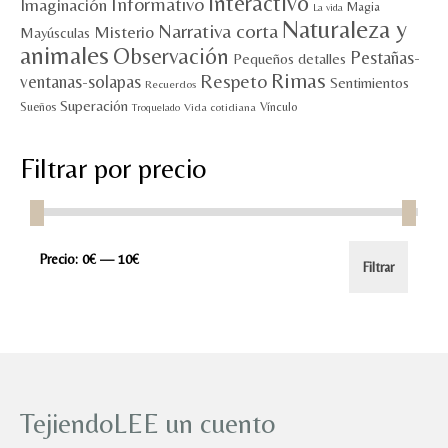
Interactivo
Informativo
Imaginación
Magia
La vida
Naturaleza y
Narrativa corta
Misterio
Mayúsculas
animales
Observación
Pestañas-
Pequeños detalles
Rimas
Respeto
ventanas-solapas
Sentimientos
Recuerdos
Superación
Sueños
Vínculo
Vida cotidiana
Troquelado
Filtrar por precio
Precio
Precio
Precio:
0€
—
10€
Filtrar
mínimo
máximo
TejiendoLEE un cuento