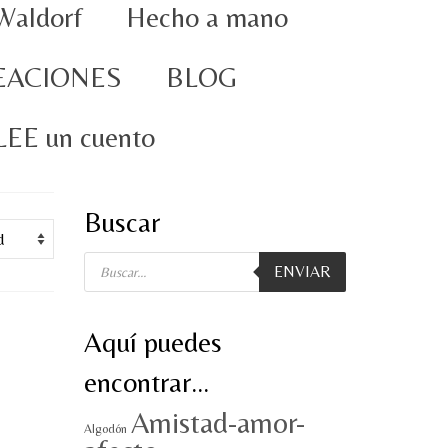
Waldorf
Hecho a mano
EACIONES
BLOG
oLEE un cuento
Buscar
Búsqueda
ENVIAR
de
productos
Aquí puedes
encontrar…
Amistad-amor-
Algodón