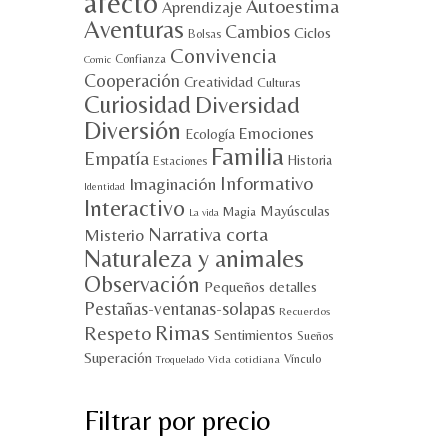
afecto
Autoestima
Aprendizaje
Aventuras
Cambios
Ciclos
Bolsas
Convivencia
Confianza
Comic
Cooperación
Creatividad
Culturas
Curiosidad
Diversidad
Diversión
Emociones
Ecología
Familia
Empatía
Historia
Estaciones
Informativo
Imaginación
Identidad
Interactivo
Mayúsculas
Magia
La vida
Narrativa corta
Misterio
Naturaleza y animales
Observación
Pequeños detalles
Pestañas-ventanas-solapas
Recuerdos
Rimas
Respeto
Sentimientos
Sueños
Superación
Vínculo
Vida cotidiana
Troquelado
Filtrar por precio