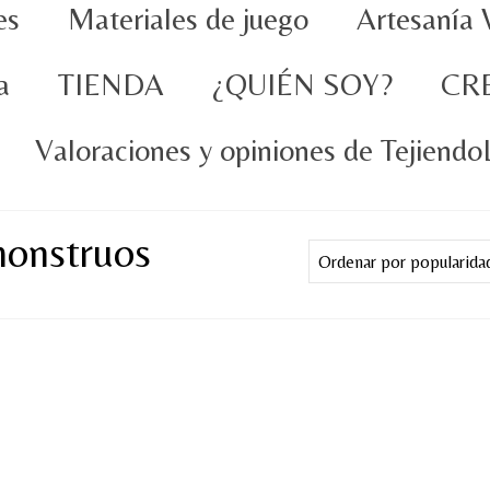
es
Materiales de juego
Artesanía 
a
TIENDA
¿QUIÉN SOY?
CR
Valoraciones y opiniones de Tejiend
monstruos