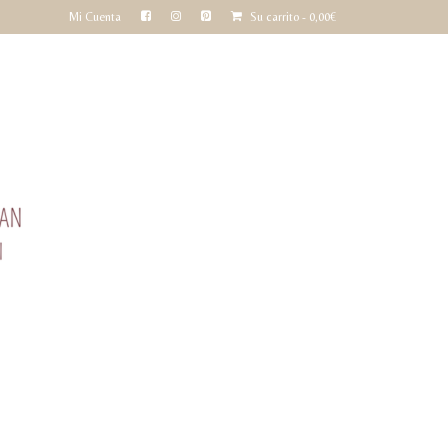
Mi Cuenta
Su carrito
-
0,00
€