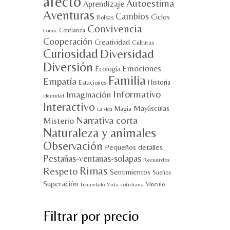
afecto
Autoestima
Aprendizaje
Aventuras
Cambios
Ciclos
Bolsas
Convivencia
Confianza
Comic
Cooperación
Creatividad
Culturas
Curiosidad
Diversidad
Diversión
Emociones
Ecología
Familia
Empatía
Historia
Estaciones
Informativo
Imaginación
Identidad
Interactivo
Mayúsculas
Magia
La vida
Narrativa corta
Misterio
Naturaleza y animales
Observación
Pequeños detalles
Pestañas-ventanas-solapas
Recuerdos
Rimas
Respeto
Sentimientos
Sueños
Superación
Vínculo
Vida cotidiana
Troquelado
Filtrar por precio