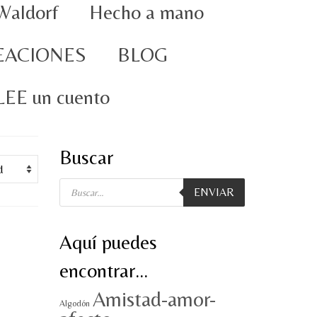
Waldorf
Hecho a mano
EACIONES
BLOG
oLEE un cuento
Buscar
Búsqueda
ENVIAR
de
productos
Aquí puedes
encontrar…
Amistad-amor-
Algodón