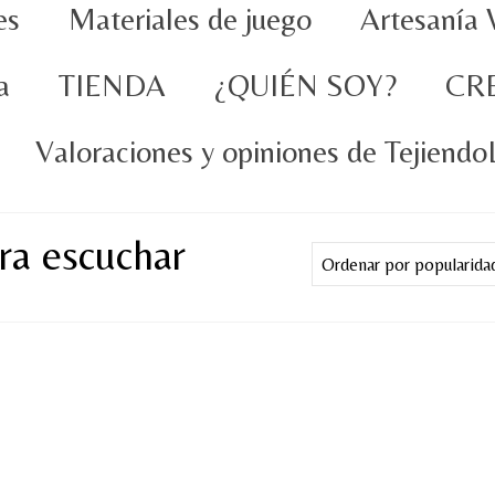
es
Materiales de juego
Artesanía 
a
TIENDA
¿QUIÉN SOY?
CR
Valoraciones y opiniones de Tejiend
ra escuchar