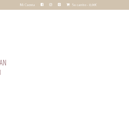
Mi Cuenta
Su carrito
-
0,00
€