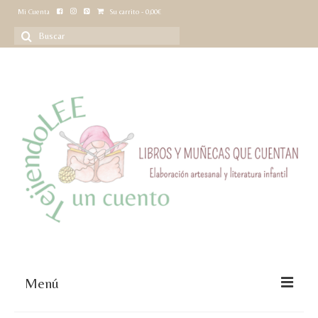
Mi Cuenta
Su carrito
-
0,00
€
Buscar
por:
Menú