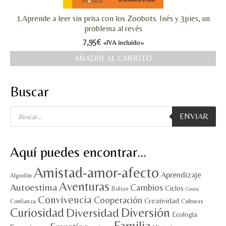
MI CUENTA
1.Aprende a leer sin prisa con los Zoobots. Inés y 3pies, un
problema al revés
Valoraciones y opiniones de TejiendoLEE un
7,95
€
«IVA incluido»
cuento
AÑADIR AL CARRITO
Buscar
Búsqueda
ENVIAR
de
productos
Aquí puedes encontrar…
Amistad-amor-afecto
Aprendizaje
Algodón
Aventuras
Autoestima
Cambios
Ciclos
Bolsas
Comic
Convivencia
Cooperación
Creatividad
Culturas
Confianza
Diversión
Curiosidad
Diversidad
Ecología
Familia