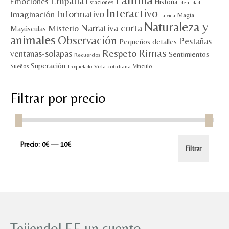
Empatía
Emociones
Historia
Estaciones
Identidad
Interactivo
Informativo
Imaginación
Magia
La vida
Naturaleza y
Narrativa corta
Misterio
Mayúsculas
animales
Observación
Pestañas-
Pequeños detalles
Rimas
Respeto
ventanas-solapas
Sentimientos
Recuerdos
Superación
Sueños
Vínculo
Vida cotidiana
Troquelado
Filtrar por precio
Precio
Precio
Precio:
0€
—
10€
Filtrar
mínimo
máximo
TejiendoLEE un cuento