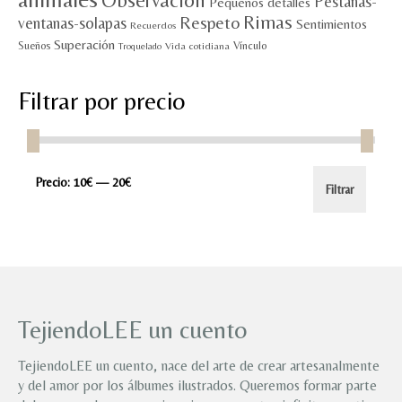
Observación
Pestañas-
Pequeños detalles
Rimas
Respeto
ventanas-solapas
Sentimientos
Recuerdos
Superación
Sueños
Vínculo
Vida cotidiana
Troquelado
Filtrar por precio
Precio
Precio
Precio:
10€
—
20€
Filtrar
mínimo
máximo
TejiendoLEE un cuento
TejiendoLEE un cuento, nace del arte de crear artesanalmente
y del amor por los álbumes ilustrados. Queremos formar parte