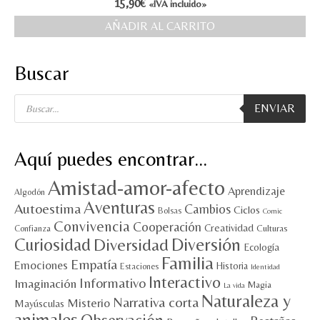
15,90
€
«IVA incluido»
MI CUENTA
AÑADIR AL CARRITO
Valoraciones y opiniones de TejiendoLEE un
cuento
Buscar
Búsqueda
ENVIAR
de
productos
Aquí puedes encontrar…
Amistad-amor-afecto
Aprendizaje
Algodón
Aventuras
Autoestima
Cambios
Ciclos
Bolsas
Comic
Convivencia
Cooperación
Creatividad
Culturas
Confianza
Diversión
Curiosidad
Diversidad
Ecología
Familia
Empatía
Emociones
Historia
Estaciones
Identidad
Interactivo
Informativo
Imaginación
Magia
La vida
Naturaleza y
Narrativa corta
Misterio
Mayúsculas
animales