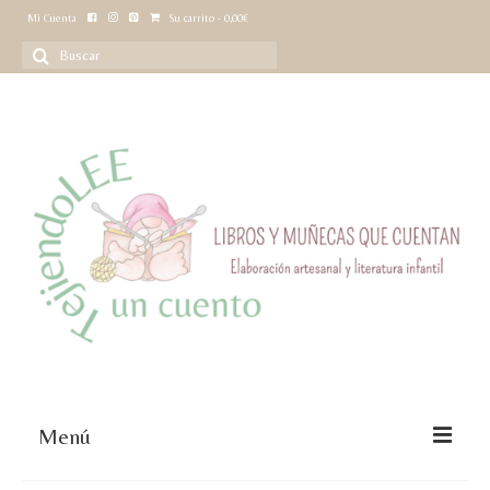
Mi Cuenta
Su carrito
-
0,00
€
Buscar
por:
Menú