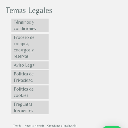
Temas Legales
Términos y
condiciones
Proceso de
compra,
encargos y
reservas
Aviso Legal
Política de
Privacidad
Política de
cookies
Preguntas
frecuentes
Tienda
Nuestra Historia
Creaciones e inspiración