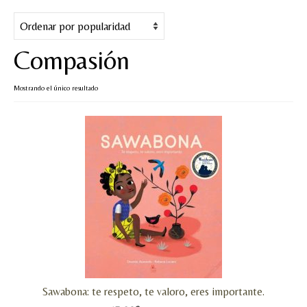
Cuentos
Juegos y puzles
Compasión
Materiales de juego
Mostrando el único resultado
Artesanía Waldorf
Hecho a mano
Tote bag
Papelería
TIENDA
¿QUIÉN SOY?
CREACIONES
Sawabona: te respeto, te valoro, eres importante.
BLOG