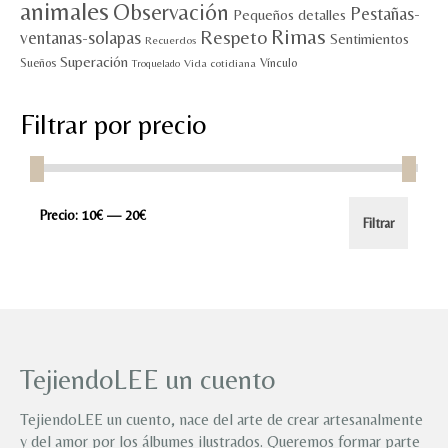
animales
Observación
Pestañas-
Pequeños detalles
Rimas
Respeto
ventanas-solapas
Sentimientos
Recuerdos
Superación
Sueños
Vínculo
Vida cotidiana
Troquelado
Filtrar por precio
Precio
Precio
Precio:
10€
—
20€
Filtrar
mínimo
máximo
TejiendoLEE un cuento
TejiendoLEE un cuento, nace del arte de crear artesanalmente
y del amor por los álbumes ilustrados. Queremos formar parte