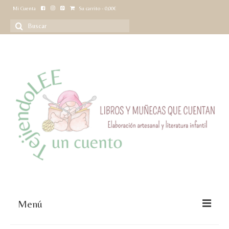
Mi Cuenta
Su carrito
-
0,00
€
Buscar
por:
Menú