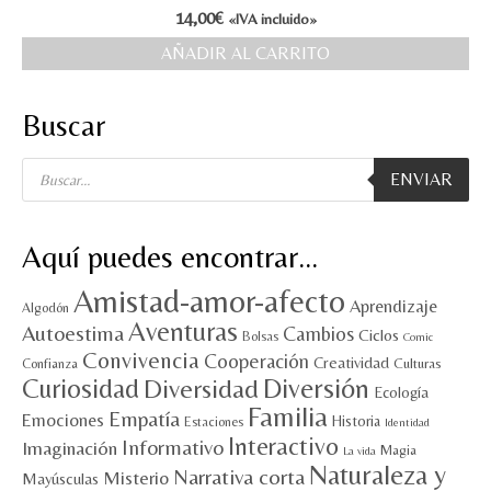
14,00
€
«IVA incluido»
MI CUENTA
AÑADIR AL CARRITO
Valoraciones y opiniones de TejiendoLEE un
cuento
Buscar
Búsqueda
ENVIAR
de
productos
Aquí puedes encontrar…
Amistad-amor-afecto
Aprendizaje
Algodón
Aventuras
Autoestima
Cambios
Ciclos
Bolsas
Comic
Convivencia
Cooperación
Creatividad
Culturas
Confianza
Diversión
Curiosidad
Diversidad
Ecología
Familia
Empatía
Emociones
Historia
Estaciones
Identidad
Interactivo
Informativo
Imaginación
Magia
La vida
Naturaleza y
Narrativa corta
Misterio
Mayúsculas