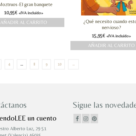
Moztruos-El gran banquete
10,95
€
«IVA incluido»
¿Qué necesito cuando est
AÑADIR AL CARRITO
nervioso?
15,95
€
«IVA incluido»
AÑADIR AL CARRITO
4
…
8
9
10
→
áctanos
Sigue las novedade
iendoLEE un cuento
stro Alberto Luz, 29 51
et (Valencia) 46035