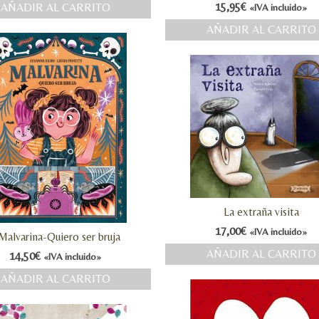
15,95
€
AÑADIR AL CARRITO
«IVA incluido»
AÑADIR AL CARRITO
La extraña visita
17,00
€
«IVA incluido»
Malvarina-Quiero ser bruja
AÑADIR AL CARRITO
14,50
€
«IVA incluido»
AÑADIR AL CARRITO