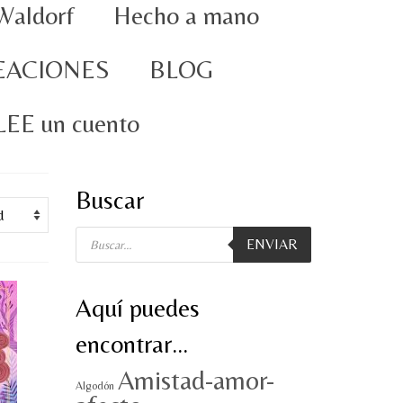
Waldorf
Hecho a mano
EACIONES
BLOG
oLEE un cuento
Buscar
Búsqueda
ENVIAR
de
productos
Aquí puedes
encontrar…
Amistad-amor-
Algodón