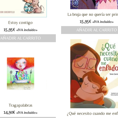
La bruja que no quería ser pri
15,95
€
«IVA incluido»
Estoy contigo
15,95
€
AÑADIR AL CARRITO
«IVA incluido»
AÑADIR AL CARRITO
Tragapalabras
14,90
€
«IVA incluido»
¿Qué necesito cuando me en