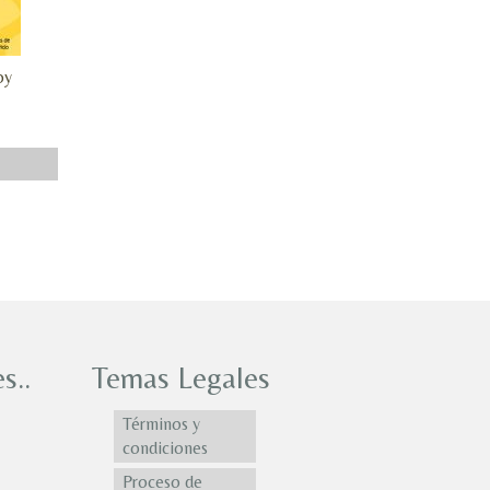
oy
s..
Temas Legales
Términos y
condiciones
Proceso de