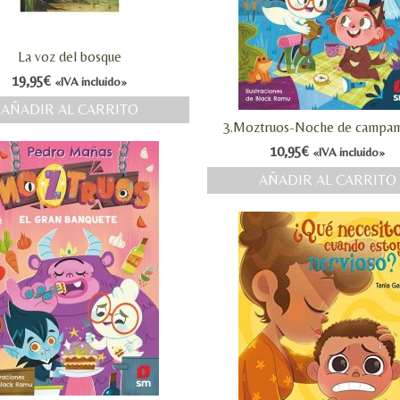
La voz del bosque
19,95
€
«IVA incluido»
AÑADIR AL CARRITO
3.Moztruos-Noche de campa
10,95
€
«IVA incluido»
AÑADIR AL CARRITO