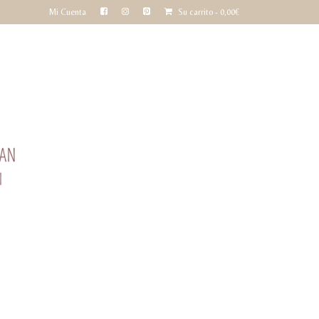
Mi Cuenta
Su carrito
-
0,00
€