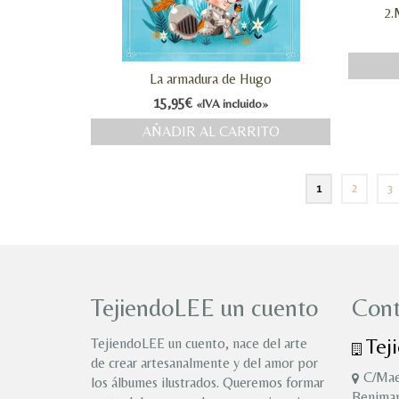
2.
La armadura de Hugo
15,95
€
«IVA incluido»
AÑADIR AL CARRITO
1
2
3
TejiendoLEE un cuento
Cont
Tej
TejiendoLEE un cuento, nace del arte
de crear artesanalmente y del amor por
C/Mae
los álbumes ilustrados. Queremos formar
Benimam