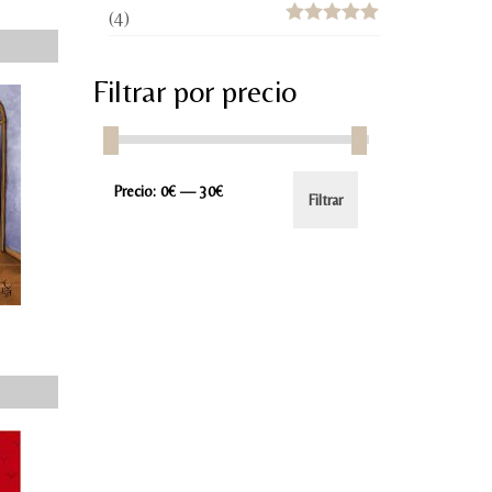
(4)
Valorado con
5
de 5
Filtrar por precio
Precio
Precio
Precio:
0€
—
30€
Filtrar
mínimo
máximo