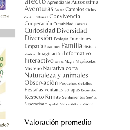
afecto
Autoestima
Aprendizaje
Aventuras
Cambios
Ciclos
Bolsas
Convivencia
ncesa
Confianza
Comic
Cooperación
Creatividad
Culturas
Curiosidad
Diversidad
Diversión
Emociones
Ecología
Familia
Empatía
Historia
Estaciones
Informativo
Imaginación
Identidad
Interactivo
Mayúsculas
Magia
La vida
Narrativa corta
Misterio
Naturaleza y animales
Observación
Pequeños detalles
Pestañas-ventanas-solapas
Recuerdos
Rimas
Respeto
Sentimientos
Sueños
Superación
Vínculo
Vida cotidiana
Troquelado
Valoración promedio
fado?