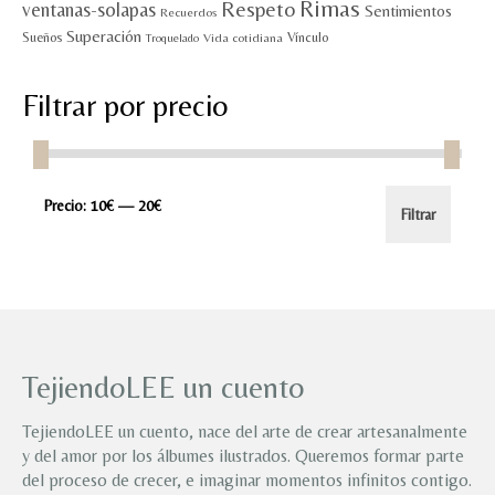
Rimas
Respeto
ventanas-solapas
Sentimientos
Recuerdos
Superación
Sueños
Vínculo
Vida cotidiana
Troquelado
Filtrar por precio
Precio
Precio
Precio:
10€
—
20€
Filtrar
mínimo
máximo
TejiendoLEE un cuento
TejiendoLEE un cuento, nace del arte de crear artesanalmente
y del amor por los álbumes ilustrados. Queremos formar parte
del proceso de crecer, e imaginar momentos infinitos contigo.