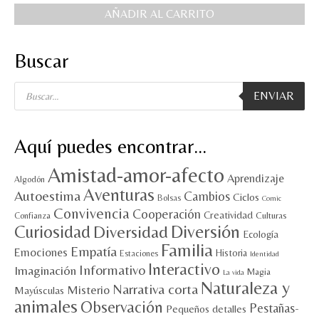
AÑADIR AL CARRITO
MI CUENTA
Valoraciones y opiniones de TejiendoLEE un
Buscar
cuento
Búsqueda
ENVIAR
de
productos
Aquí puedes encontrar…
Amistad-amor-afecto
Aprendizaje
Algodón
Aventuras
Autoestima
Cambios
Ciclos
Bolsas
Comic
Convivencia
Cooperación
Creatividad
Culturas
Confianza
Diversión
Curiosidad
Diversidad
Ecología
Familia
Empatía
Emociones
Historia
Estaciones
Identidad
Interactivo
Informativo
Imaginación
Magia
La vida
Naturaleza y
Narrativa corta
Misterio
Mayúsculas
animales
Observación
Pestañas-
Pequeños detalles