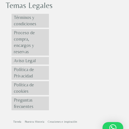
Temas Legales
Términos y
condiciones
Proceso de
compra,
encargos y
reservas
Aviso Legal
Política de
Privacidad
Política de
cookies
Preguntas
frecuentes
Tienda
Nuestra Historia
Creaciones e inspiración