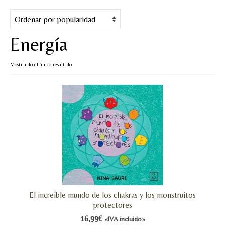
Cuentos
Juegos y puzles
Energía
Materiales de juego
Mostrando el único resultado
Artesanía Waldorf
Hecho a mano
Tote bag
Papelería
TIENDA
¿QUIÉN SOY?
El increíble mundo de los chakras y los monstruitos
CREACIONES
protectores
BLOG
16,99
€
«IVA incluido»