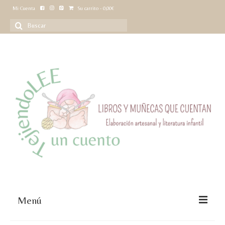
Mi Cuenta
Su carrito
-
0,00
€
Buscar
por:
Menú