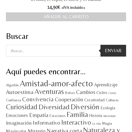
14,90
€
«IVA incluido»
MI CUENTA
AÑADIR AL CARRITO
Valoraciones y opiniones de TejiendoLEE un
cuento
Buscar
Búsqueda
ENVIAR
de
productos
Aquí puedes encontrar…
Amistad-amor-afecto
Aprendizaje
Algodón
Aventuras
Autoestima
Cambios
Ciclos
Bolsas
Comic
Convivencia
Cooperación
Creatividad
Culturas
Confianza
Diversión
Curiosidad
Diversidad
Ecología
Familia
Empatía
Emociones
Historia
Estaciones
Identidad
Interactivo
Informativo
Imaginación
Magia
La vida
Naturaleza y
Narrativa corta
Misterio
Mayúsculas