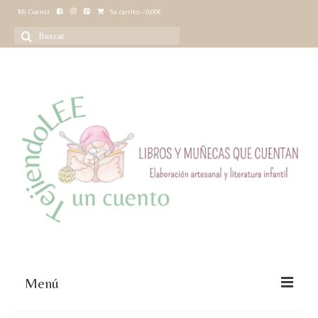
Mi Cuenta
Su carrito
-
0,00
€
Buscar
por:
Menú