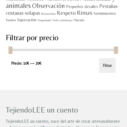
animales
Observación
Pestañas-
Pequeños detalles
Rimas
Respeto
ventanas-solapas
Sentimientos
Recuerdos
Superación
Sueños
Vínculo
Vida cotidiana
Troquelado
Filtrar por precio
Precio
Precio
Precio:
10€
—
20€
Filtrar
mínimo
máximo
TejiendoLEE un cuento
TejiendoLEE un cuento, nace del arte de crear artesanalmente