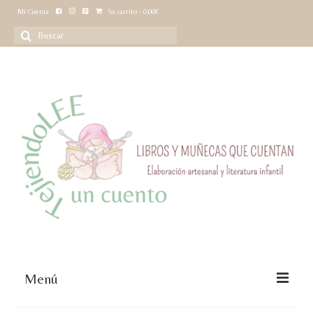
Mi Cuenta
Su carrito
-
0,00
€
Buscar
por:
Menú