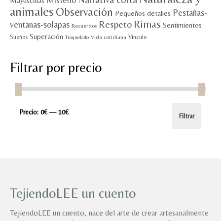
Misterio
Mayúsculas
animales
Observación
Pestañas-
Pequeños detalles
Rimas
Respeto
ventanas-solapas
Sentimientos
Recuerdos
Superación
Sueños
Vínculo
Vida cotidiana
Troquelado
Filtrar por precio
Precio
Precio
Precio:
0€
—
10€
Filtrar
mínimo
máximo
TejiendoLEE un cuento
TejiendoLEE un cuento, nace del arte de crear artesanalmente