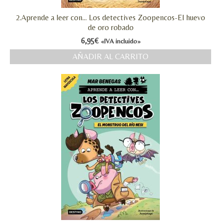
MI CUENTA
2.Aprende a leer con… Los detectives Zoopencos-El huevo
de oro robado
Valoraciones y opiniones de TejiendoLEE un
6,95
€
«IVA incluido»
cuento
AÑADIR AL CARRITO