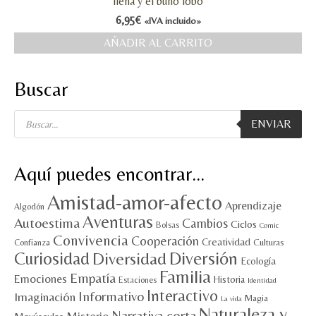
llena y el búho lobo
6,95
€
«IVA incluido»
AÑADIR AL CARRITO
Buscar
Búsqueda
ENVIAR
de
productos
Aquí puedes encontrar…
Amistad-amor-afecto
Aprendizaje
Algodón
Aventuras
Autoestima
Cambios
Ciclos
Bolsas
Comic
Convivencia
Cooperación
Creatividad
Culturas
Confianza
Diversión
Curiosidad
Diversidad
Ecología
Familia
Empatía
Emociones
Historia
Estaciones
Identidad
Interactivo
Informativo
Imaginación
Magia
La vida
Naturaleza y
Narrativa corta