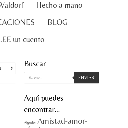
Waldorf
Hecho a mano
EACIONES
BLOG
oLEE un cuento
Buscar
Búsqueda
ENVIAR
de
productos
Aquí puedes
encontrar…
Amistad-amor-
Algodón