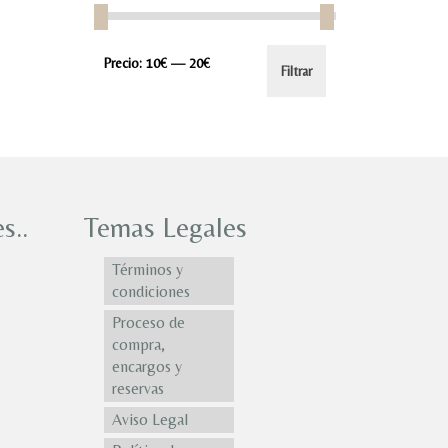
Precio
Precio
Precio:
10€
—
20€
Filtrar
mínimo
máximo
s..
Temas Legales
Términos y
condiciones
Proceso de
compra,
encargos y
reservas
Aviso Legal