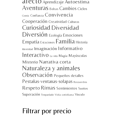
afecto
Autoestima
Aprendizaje
Aventuras
Cambios
Ciclos
Bolsas
Convivencia
Confianza
Comic
Cooperación
Creatividad
Culturas
Curiosidad
Diversidad
Diversión
Emociones
Ecología
Familia
Empatía
Historia
Estaciones
Informativo
Imaginación
Identidad
Interactivo
Mayúsculas
Magia
La vida
Narrativa corta
Misterio
Naturaleza y animales
Observación
Pequeños detalles
Pestañas-ventanas-solapas
Recuerdos
Rimas
Respeto
Sentimientos
Sueños
Superación
Vínculo
Vida cotidiana
Troquelado
Filtrar por precio