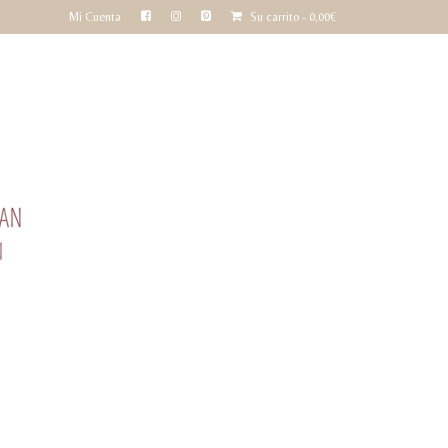
Mi Cuenta
Su carrito
-
0,00
€