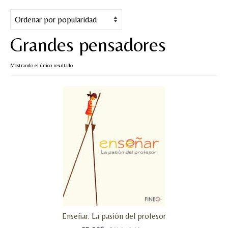
Cuentos
Juegos y puzles
Grandes pensadores
Materiales de juego
Mostrando el único resultado
Artesanía Waldorf
Hecho a mano
Tote bag
Papelería
TIENDA
¿QUIÉN SOY?
CREACIONES
Enseñar. La pasión del profesor
BLOG