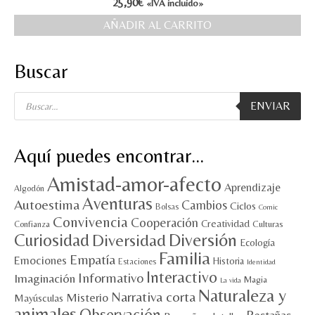
25,90
€
«IVA incluido»
MI CUENTA
AÑADIR AL CARRITO
Valoraciones y opiniones de TejiendoLEE un
Buscar
cuento
Búsqueda
ENVIAR
de
productos
Aquí puedes encontrar…
Amistad-amor-afecto
Aprendizaje
Algodón
Aventuras
Autoestima
Cambios
Ciclos
Bolsas
Comic
Convivencia
Cooperación
Creatividad
Culturas
Confianza
Diversión
Curiosidad
Diversidad
Ecología
Familia
Empatía
Emociones
Historia
Estaciones
Identidad
Interactivo
Informativo
Imaginación
Magia
La vida
Naturaleza y
Narrativa corta
Misterio
Mayúsculas
animales
Observación