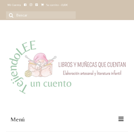
Mi Cuenta
Su carrito
-
0,00
€
Buscar
por:
Menú