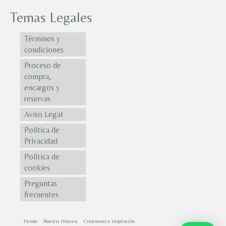
Temas Legales
Términos y
condiciones
Proceso de
compra,
encargos y
reservas
Aviso Legal
Política de
Privacidad
Política de
cookies
Preguntas
frecuentes
Tienda
Nuestra Historia
Creaciones e inspiración