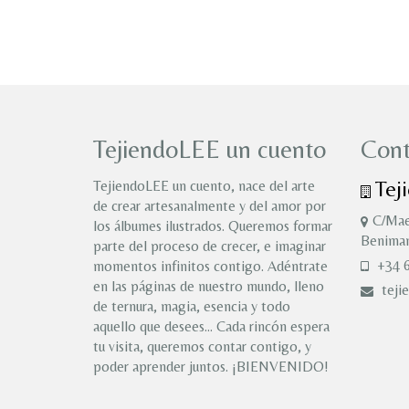
en
la
página
de
producto
TejiendoLEE un cuento
Cont
Tej
TejiendoLEE un cuento, nace del arte
de crear artesanalmente y del amor por
C/Mae
los álbumes ilustrados. Queremos formar
Benimam
parte del proceso de crecer, e imaginar
+34 6
momentos infinitos contigo. Adéntrate
en las páginas de nuestro mundo, lleno
teji
de ternura, magia, esencia y todo
aquello que desees… Cada rincón espera
tu visita, queremos contar contigo, y
poder aprender juntos. ¡BIENVENIDO!