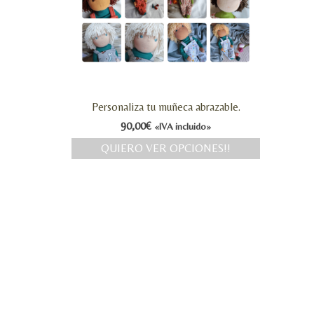
Personaliza tu muñeca abrazable.
90,00
€
«IVA incluido»
QUIERO VER OPCIONES!!
Este
producto
tiene
múltiples
variantes.
Las
opciones
se
pueden
elegir