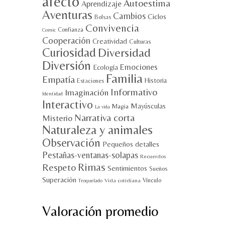
afecto
Autoestima
Aprendizaje
Aventuras
Cambios
Ciclos
Bolsas
Convivencia
Confianza
Comic
Cooperación
Creatividad
Culturas
Curiosidad
Diversidad
Diversión
Emociones
Ecología
Familia
Empatía
Historia
Estaciones
Informativo
Imaginación
Identidad
Interactivo
Mayúsculas
Magia
La vida
Narrativa corta
Misterio
Naturaleza y animales
Observación
Pequeños detalles
Pestañas-ventanas-solapas
Recuerdos
Rimas
Respeto
Sentimientos
Sueños
Superación
Vínculo
Vida cotidiana
Troquelado
Valoración promedio