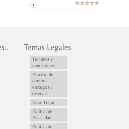
(1)
Valorado con
5
de 5
s..
Temas Legales
Términos y
condiciones
Proceso de
compra,
encargos y
reservas
Aviso Legal
Política de
Privacidad
Política de