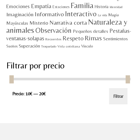
Familia
Empatía
Emociones
Historia
Estaciones
Identidad
Interactivo
Informativo
Imaginación
Magia
La vida
Naturaleza y
Narrativa corta
Misterio
Mayúsculas
animales
Observación
Pestañas-
Pequeños detalles
Rimas
Respeto
ventanas-solapas
Sentimientos
Recuerdos
Superación
Sueños
Vínculo
Vida cotidiana
Troquelado
Filtrar por precio
Precio
Precio
Precio:
10€
—
20€
Filtrar
mínimo
máximo