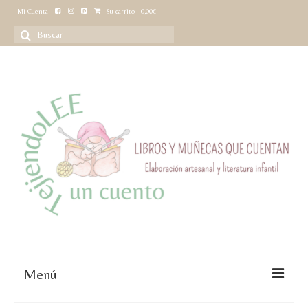
Mi Cuenta
Su carrito
-
0,00
€
Buscar
por:
Menú