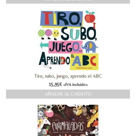
MI CUENTA
Valoraciones y opiniones de TejiendoLEE un
cuento
Tiro, subo, juego, aprendo el ABC
15,95
€
«IVA incluido»
AÑADIR AL CARRITO