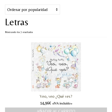
Cuentos
Juegos y puzles
Letras
Materiales de juego
Ordenado
Mostrando los 3 resultados
Artesanía Waldorf
por
popularidad
Hecho a mano
Tote bag
Papelería
TIENDA
¿QUIÉN SOY?
Veo, veo ¿Qué ves?
CREACIONES
14,96
€
«IVA incluido»
BLOG
AÑADIR AL CARRITO