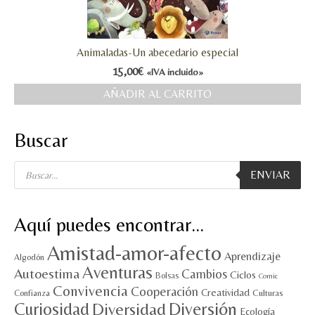
Animaladas-Un abecedario especial
15,00
€
«IVA incluido»
AÑADIR AL CARRITO
Buscar
Búsqueda
ENVIAR
de
productos
Aquí puedes encontrar…
Amistad-amor-afecto
Aprendizaje
Algodón
Aventuras
Autoestima
Cambios
Ciclos
Bolsas
Comic
Convivencia
Cooperación
Creatividad
Culturas
Confianza
Diversión
Curiosidad
Diversidad
Ecología