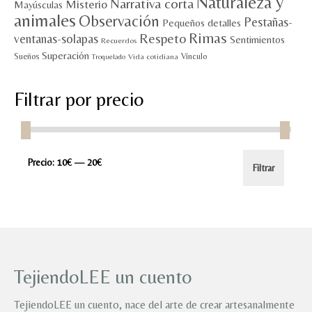
Naturaleza y
Narrativa corta
Misterio
Mayúsculas
animales
Observación
Pestañas-
Pequeños detalles
Rimas
Respeto
ventanas-solapas
Sentimientos
Recuerdos
Superación
Sueños
Vínculo
Vida cotidiana
Troquelado
Filtrar por precio
Precio
Precio
Precio:
10€
—
20€
Filtrar
mínimo
máximo
TejiendoLEE un cuento
TejiendoLEE un cuento, nace del arte de crear artesanalmente