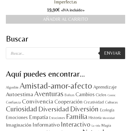
Imperfectas
19,90
€
«IVA incluido»
AÑADIR AL CARRITO
Buscar
Búsqueda
ENVIAR
de
productos
Aquí puedes encontrar…
Amistad-amor-afecto
Aprendizaje
Algodón
Aventuras
Autoestima
Cambios
Ciclos
Bolsas
Comic
Convivencia
Cooperación
Creatividad
Culturas
Confianza
Diversión
Curiosidad
Diversidad
Ecología
Familia
Empatía
Emociones
Historia
Estaciones
Identidad
Interactivo
Informativo
Imaginación
Magia
La vida