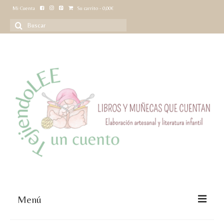
Mi Cuenta
Su carrito
-
0,00
€
Buscar
por:
Menú