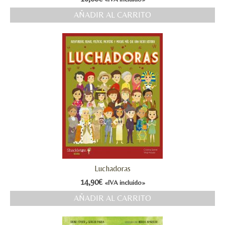
MI CUENTA
AÑADIR AL CARRITO
Valoraciones y opiniones de TejiendoLEE un
cuento
Luchadoras
14,90
€
«IVA incluido»
AÑADIR AL CARRITO