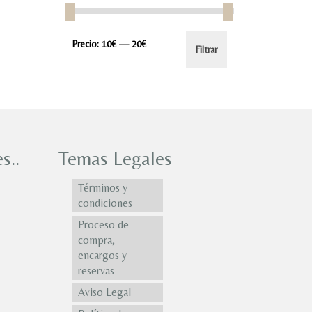
Precio
Precio
Precio:
10€
—
20€
Filtrar
mínimo
máximo
s..
Temas Legales
Términos y
condiciones
Proceso de
compra,
encargos y
reservas
Aviso Legal