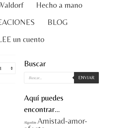
Waldorf
Hecho a mano
EACIONES
BLOG
oLEE un cuento
Buscar
Búsqueda
ENVIAR
de
productos
Aquí puedes
encontrar…
Amistad-amor-
Algodón