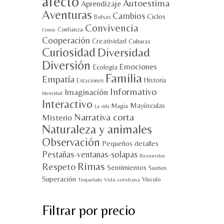
afecto
Autoestima
Aprendizaje
Aventuras
Cambios
Ciclos
Bolsas
Convivencia
Confianza
Comic
Cooperación
Creatividad
Culturas
Curiosidad
Diversidad
Diversión
Emociones
Ecología
Familia
Empatía
Historia
Estaciones
Informativo
Imaginación
Identidad
Interactivo
Mayúsculas
Magia
La vida
Narrativa corta
Misterio
Naturaleza y animales
Observación
Pequeños detalles
Pestañas-ventanas-solapas
Recuerdos
Rimas
Respeto
Sentimientos
Sueños
Superación
Vínculo
Vida cotidiana
Troquelado
Filtrar por precio