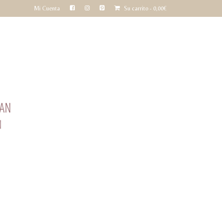
Mi Cuenta
Su carrito
-
0,00
€