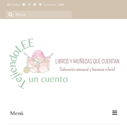
Mi Cuenta
Su carrito
-
0,00
€
Buscar
por:
Menú