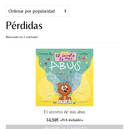
Cuentos
Juegos y puzles
Pérdidas
Materiales de juego
Ordenado
Mostrando los 3 resultados
Artesanía Waldorf
por
popularidad
Hecho a mano
Tote bag
Papelería
TIENDA
¿QUIÉN SOY?
El secreto de mis abus
CREACIONES
14,94
€
«IVA incluido»
BLOG
AÑADIR AL CARRITO