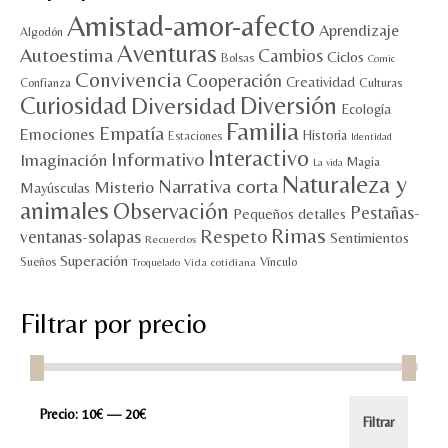
Amistad-amor-afecto
Aprendizaje
Algodón
Aventuras
Autoestima
Cambios
Ciclos
Bolsas
Comic
Convivencia
Cooperación
Creatividad
Culturas
Confianza
Diversión
Curiosidad
Diversidad
Ecología
Familia
Empatía
Emociones
Historia
Estaciones
Identidad
Interactivo
Informativo
Imaginación
Magia
La vida
Naturaleza y
Narrativa corta
Misterio
Mayúsculas
animales
Observación
Pestañas-
Pequeños detalles
Rimas
Respeto
ventanas-solapas
Sentimientos
Recuerdos
Superación
Sueños
Vínculo
Vida cotidiana
Troquelado
Filtrar por precio
Precio
Precio
Precio:
10€
—
20€
Filtrar