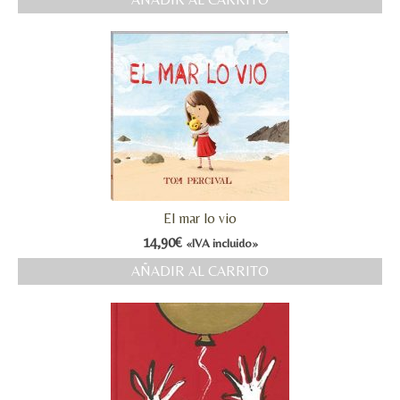
MI CUENTA
Valoraciones y opiniones de TejiendoLEE un
cuento
El mar lo vio
14,90
€
«IVA incluido»
AÑADIR AL CARRITO