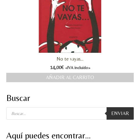
No te vayas…
14,00
€
«IVA incluido»
AÑADIR AL CARRITO
Buscar
Búsqueda
ENVIAR
de
productos
Aquí puedes encontrar…