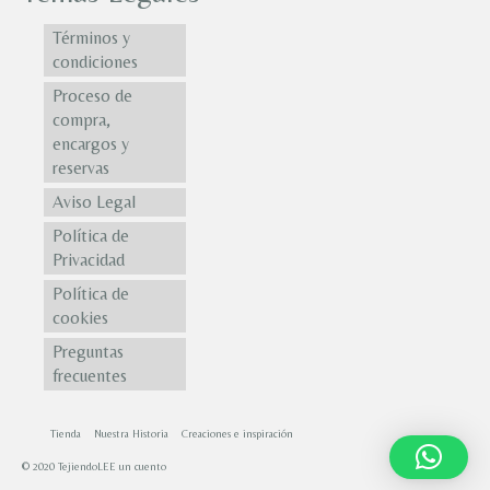
Términos y
condiciones
Proceso de
compra,
encargos y
reservas
Aviso Legal
Política de
Privacidad
Política de
cookies
Preguntas
frecuentes
Tienda
Nuestra Historia
Creaciones e inspiración
© 2020 TejiendoLEE un cuento