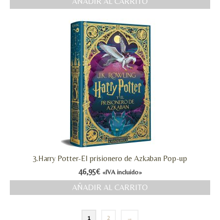
AÑADIR AL CARRITO
3.Harry Potter-El prisionero de Azkaban Pop-up
46,95
€
«IVA incluido»
AÑADIR AL CARRITO
1
2
→