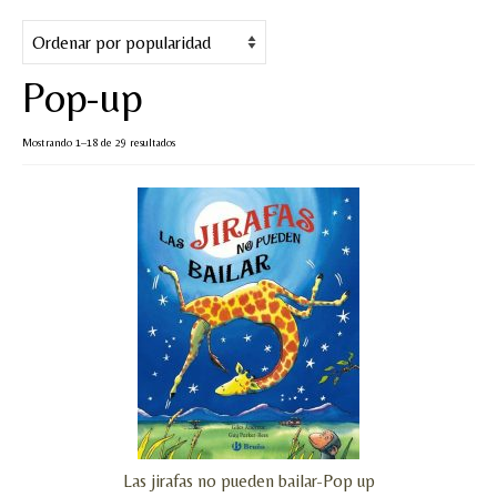
Cuentos
Juegos y puzles
Pop-up
Materiales de juego
Ordenado
Mostrando 1–18 de 29 resultados
Artesanía Waldorf
por
popularidad
Hecho a mano
Tote bag
Papelería
TIENDA
¿QUIÉN SOY?
CREACIONES
Las jirafas no pueden bailar-Pop up
BLOG