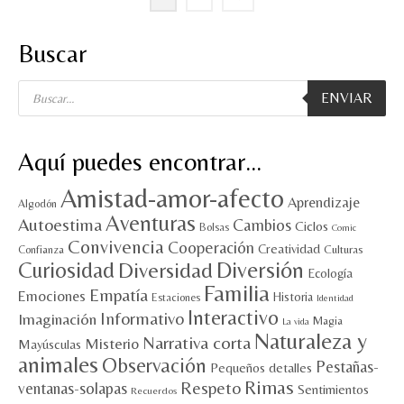
Buscar
Búsqueda
ENVIAR
de
productos
Aquí puedes encontrar…
Amistad-amor-afecto
Aprendizaje
Algodón
Aventuras
Autoestima
Cambios
Ciclos
Bolsas
Comic
Convivencia
Cooperación
Creatividad
Culturas
Confianza
Diversión
Curiosidad
Diversidad
Ecología
Familia
Empatía
Emociones
Historia
Estaciones
Identidad
Interactivo
Informativo
Imaginación
Magia
La vida
Naturaleza y
Narrativa corta
Misterio
Mayúsculas
animales
Observación
Pestañas-
Pequeños detalles
Rimas
Respeto
ventanas-solapas
Sentimientos
Recuerdos