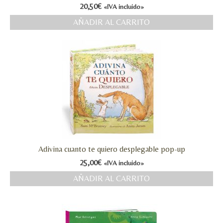
20,50
€
«IVA incluido»
MI CUENTA
AÑADIR AL CARRITO
Valoraciones y opiniones de TejiendoLEE un
cuento
Adivina cuanto te quiero desplegable pop-up
25,00
€
«IVA incluido»
AÑADIR AL CARRITO