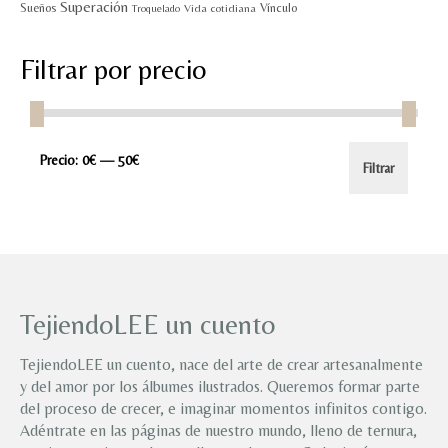
Superación
Sueños
Vínculo
Vida cotidiana
Troquelado
Filtrar por precio
Precio
Precio
Precio:
0€
—
50€
Filtrar
mínimo
máximo
TejiendoLEE un cuento
TejiendoLEE un cuento, nace del arte de crear artesanalmente
y del amor por los álbumes ilustrados. Queremos formar parte
del proceso de crecer, e imaginar momentos infinitos contigo.
Adéntrate en las páginas de nuestro mundo, lleno de ternura,