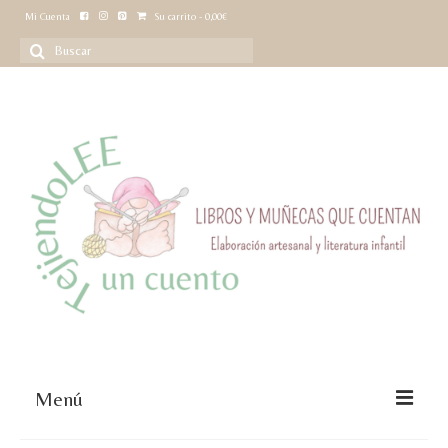
Mi Cuenta
Su carrito
-
0,00
€
Buscar
por:
Menú