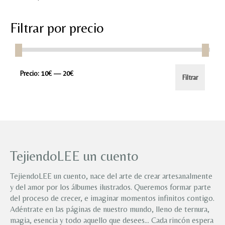
Filtrar por precio
Precio
Precio
Precio:
10€
—
20€
Filtrar
mínimo
máximo
TejiendoLEE un cuento
TejiendoLEE un cuento, nace del arte de crear artesanalmente
y del amor por los álbumes ilustrados. Queremos formar parte
del proceso de crecer, e imaginar momentos infinitos contigo.
Adéntrate en las páginas de nuestro mundo, lleno de ternura,
magia, esencia y todo aquello que desees… Cada rincón espera