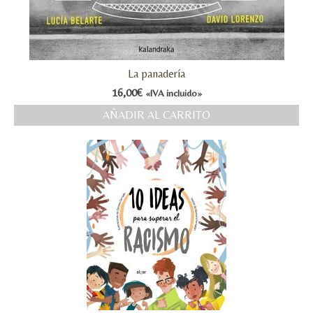
MI CUENTA
Valoraciones y opiniones de TejiendoLEE un
cuento
La panadería
16,00
€
«IVA incluido»
AÑADIR AL CARRITO