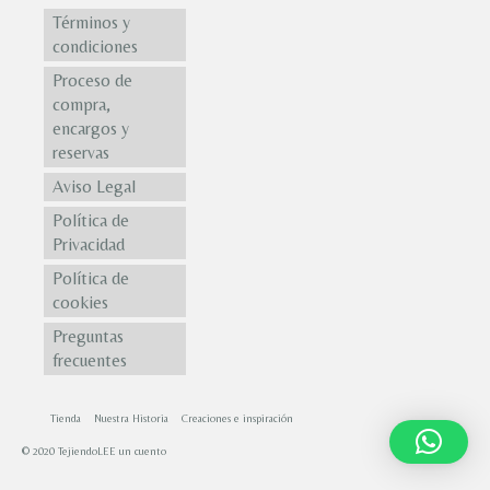
Términos y
condiciones
Proceso de
compra,
encargos y
reservas
Aviso Legal
Política de
Privacidad
Política de
cookies
Preguntas
frecuentes
Tienda
Nuestra Historia
Creaciones e inspiración
© 2020 TejiendoLEE un cuento