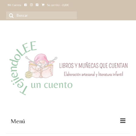
Mi Cuenta
Su carrito
-
0,00
€
Buscar
por:
Menú