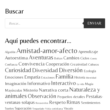
Buscar
Búsqueda
ENVIAR
de
productos
Aquí puedes encontrar…
Amistad-amor-afecto
Aprendizaje
Algodón
Aventuras
Autoestima
Cambios
Ciclos
Bolsas
Comic
Convivencia
Cooperación
Creatividad
Culturas
Confianza
Diversión
Curiosidad
Diversidad
Ecología
Familia
Empatía
Emociones
Historia
Estaciones
Identidad
Interactivo
Informativo
Imaginación
Magia
La vida
Naturaleza y
Narrativa corta
Misterio
Mayúsculas
animales
Observación
Pestañas-
Pequeños detalles
Rimas
Respeto
ventanas-solapas
Sentimientos
Recuerdos
Superación
Sueños
Vínculo
Vida cotidiana
Troquelado