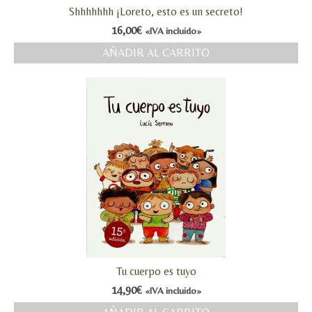
Shhhhhhh ¡Loreto, esto es un secreto!
MI CUENTA
16,00
€
«IVA incluido»
Valoraciones y opiniones de TejiendoLEE un
AÑADIR AL CARRITO
cuento
Tu cuerpo es tuyo
14,90
€
«IVA incluido»