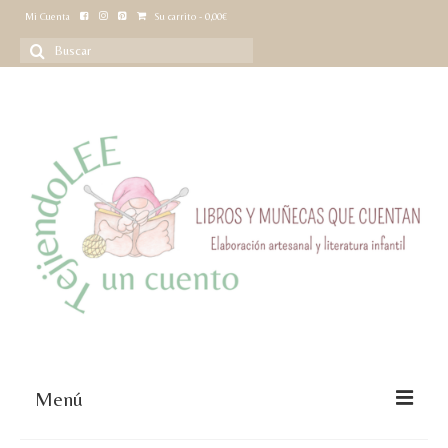
Mi Cuenta
Su carrito
-
0,00
€
Buscar
por:
Menú