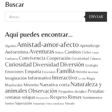
Buscar
Búsqueda
ENVIAR
de
productos
Aquí puedes encontrar…
Amistad-amor-afecto
Aprendizaje
Algodón
Aventuras
Autoestima
Cambios
Ciclos
Bolsas
Comic
Convivencia
Cooperación
Creatividad
Culturas
Confianza
Diversión
Curiosidad
Diversidad
Ecología
Familia
Empatía
Emociones
Historia
Estaciones
Identidad
Interactivo
Informativo
Imaginación
Magia
La vida
Naturaleza y
Narrativa corta
Misterio
Mayúsculas
animales
Observación
Pestañas-
Pequeños detalles
Rimas
Respeto
ventanas-solapas
Sentimientos
Recuerdos
Superación
Sueños
Vínculo
Vida cotidiana
Troquelado