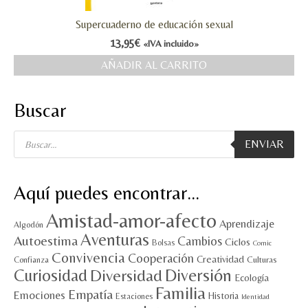
Supercuaderno de educación sexual
13,95
€
«IVA incluido»
AÑADIR AL CARRITO
Buscar
Búsqueda
ENVIAR
de
productos
Aquí puedes encontrar…
Amistad-amor-afecto
Aprendizaje
Algodón
Aventuras
Autoestima
Cambios
Ciclos
Bolsas
Comic
Convivencia
Cooperación
Creatividad
Culturas
Confianza
Diversión
Curiosidad
Diversidad
Ecología
Familia
Empatía
Emociones
Historia
Estaciones
Identidad