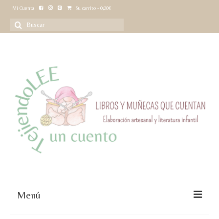
Mi Cuenta
Su carrito
-
0,00
€
Buscar
por:
Menú