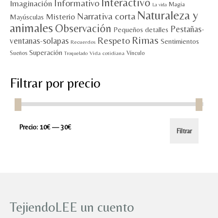
Interactivo
Informativo
Imaginación
Magia
La vida
Naturaleza y
Narrativa corta
Misterio
Mayúsculas
animales
Observación
Pestañas-
Pequeños detalles
Rimas
Respeto
ventanas-solapas
Sentimientos
Recuerdos
Superación
Sueños
Vínculo
Vida cotidiana
Troquelado
Filtrar por precio
Precio
Precio
Precio:
10€
—
30€
Filtrar
mínimo
máximo
TejiendoLEE un cuento