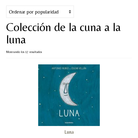
Cuentos
Juegos y puzles
Colección de la cuna a la
Materiales de juego
luna
Artesanía Waldorf
Ordenado
Mostrando los 17 resultados
Hecho a mano
por
popularidad
Tote bag
Papelería
TIENDA
¿QUIÉN SOY?
CREACIONES
Luna
BLOG