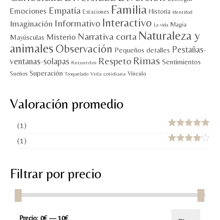
Familia
Empatía
Emociones
Historia
Estaciones
Identidad
Interactivo
Informativo
Imaginación
Magia
La vida
Naturaleza y
Narrativa corta
Misterio
Mayúsculas
animales
Observación
Pestañas-
Pequeños detalles
Rimas
Respeto
ventanas-solapas
Sentimientos
Recuerdos
Superación
Sueños
Vínculo
Vida cotidiana
Troquelado
Valoración promedio
(1)
Valorado con
(1)
5
de 5
Valorado
con
4
de 5
Filtrar por precio
Precio
Precio
Precio:
0€
—
10€