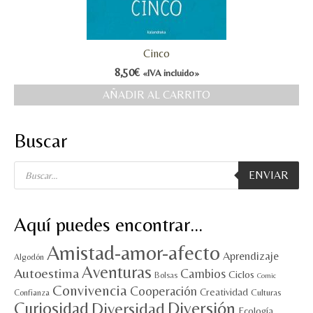
Cinco
8,50
€
«IVA incluido»
AÑADIR AL CARRITO
Buscar
Búsqueda
ENVIAR
de
productos
Aquí puedes encontrar…
Amistad-amor-afecto
Aprendizaje
Algodón
Aventuras
Autoestima
Cambios
Ciclos
Bolsas
Comic
Convivencia
Cooperación
Creatividad
Culturas
Confianza
Diversión
Curiosidad
Diversidad
Ecología