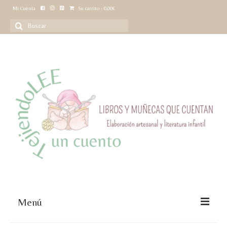
Mi Cuenta
Su carrito
-
0,00
€
Buscar
por:
Menú