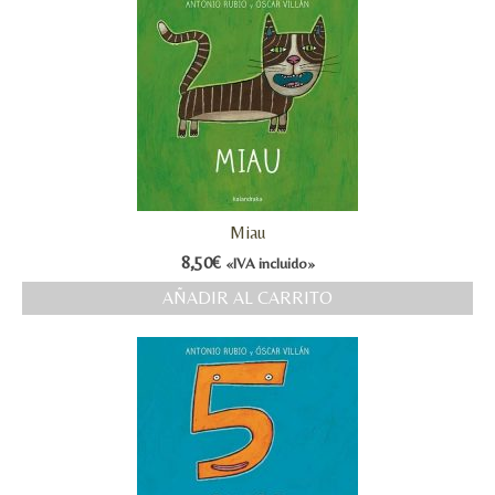
Miau
8,50
€
«IVA incluido»
AÑADIR AL CARRITO