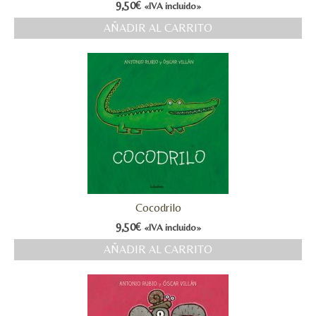
9,50
€
«IVA incluido»
MI CUENTA
AÑADIR AL CARRITO
Valoraciones y opiniones de TejiendoLEE un
cuento
Cocodrilo
9,50
€
«IVA incluido»
AÑADIR AL CARRITO