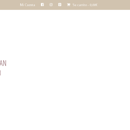
Mi Cuenta
Su carrito
-
0,00
€