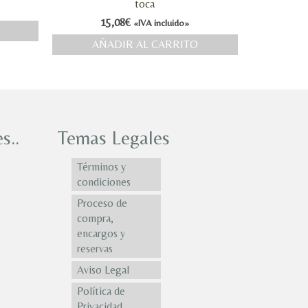
toca
15,08
€
«IVA incluido»
AÑADIR AL CARRITO
s..
Temas Legales
Términos y
condiciones
Proceso de
compra,
encargos y
reservas
Aviso Legal
Política de
Privacidad