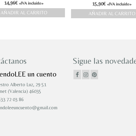
14,96
€
«IVA incluido»
15,90
€
«IVA incluido»
AÑADIR AL CARRITO
AÑADIR AL CARRITO
áctanos
Sigue las novedade
iendoLEE un cuento
stro Alberto Luz, 29 51
et (Valencia) 46035
33 72 03 86
endoleeuncuento@gmail.com