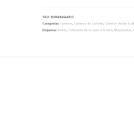
SKU:
9788484644873
Categorías:
Cuentos
,
Cuentos de cartoné
,
Cuentos desde 0 a
Etiquetas:
Bebés
,
Colección de la cuna a la luna
,
Mayúsculas
,