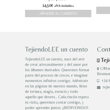
14,50
€
«IVA incluido»
AÑADIR AL CARRITO
TejiendoLEE un cuento
Cont
Tej
TejiendoLEE un cuento, nace del arte
de crear artesanalmente y del amor por
C/Mae
los álbumes ilustrados. Queremos formar
Benimam
parte del proceso de crecer, e imaginar
+34 6
momentos infinitos contigo. Adéntrate
en las páginas de nuestro mundo, lleno
teji
de ternura, magia, esencia y todo
aquello que desees… Cada rincón espera
tu visita, queremos contar contigo, y
poder aprender juntos. ¡BIENVENIDO!