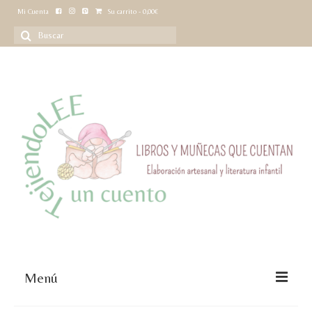
Mi Cuenta
Su carrito
-
0,00
€
Buscar
por:
Menú