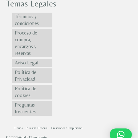
Temas Legales
Términos y
condiciones
Proceso de
compra,
encargos y
reservas
Aviso Legal
Política de
Privacidad
Política de
cookies
Preguntas
frecuentes
Tienda
Nuestra Historia
Creaciones e inspiración
© 2020 TejiendoLEE un cuento