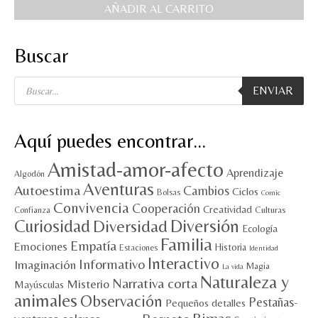
AÑADIR AL CARRITO
Buscar
Búsqueda
ENVIAR
de
productos
Aquí puedes encontrar…
Amistad-amor-afecto
Aprendizaje
Algodón
Aventuras
Autoestima
Cambios
Ciclos
Bolsas
Comic
Convivencia
Cooperación
Creatividad
Culturas
Confianza
Diversión
Curiosidad
Diversidad
Ecología
Familia
Empatía
Emociones
Historia
Estaciones
Identidad
Interactivo
Informativo
Imaginación
Magia
La vida
Naturaleza y
Narrativa corta
Misterio
Mayúsculas
animales
Observación
Pestañas-
Pequeños detalles