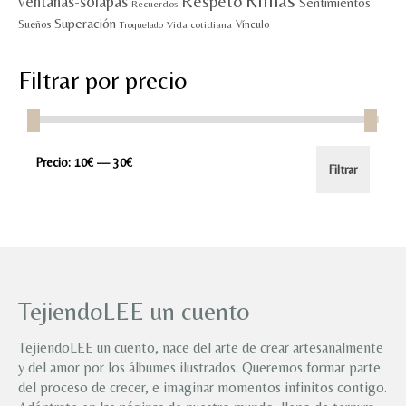
Rimas
Respeto
ventanas-solapas
Sentimientos
Recuerdos
Superación
Sueños
Vínculo
Vida cotidiana
Troquelado
Filtrar por precio
Precio
Precio
Precio:
10€
—
30€
Filtrar
mínimo
máximo
TejiendoLEE un cuento
TejiendoLEE un cuento, nace del arte de crear artesanalmente
y del amor por los álbumes ilustrados. Queremos formar parte
del proceso de crecer, e imaginar momentos infinitos contigo.