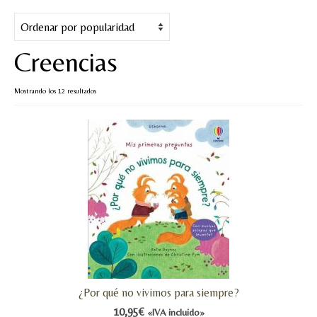
Cuentos
Juegos y puzles
Creencias
Materiales de juego
Ordenado
Mostrando los 12 resultados
Artesanía Waldorf
por
popularidad
Hecho a mano
Tote bag
Papelería
TIENDA
¿QUIÉN SOY?
CREACIONES
¿Por qué no vivimos para siempre?
BLOG
10,95
€
«IVA incluido»