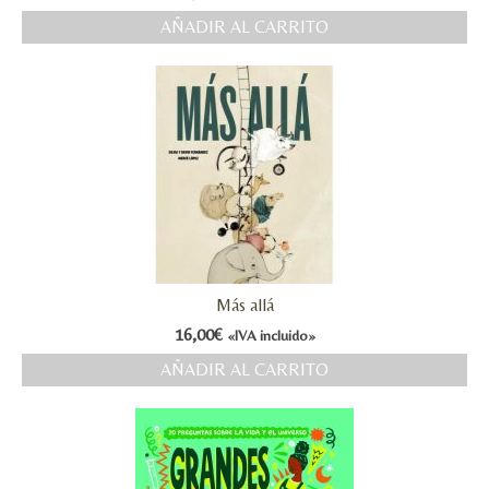
AÑADIR AL CARRITO
MI CUENTA
Valoraciones y opiniones de TejiendoLEE un
cuento
Más allá
16,00
€
«IVA incluido»
AÑADIR AL CARRITO