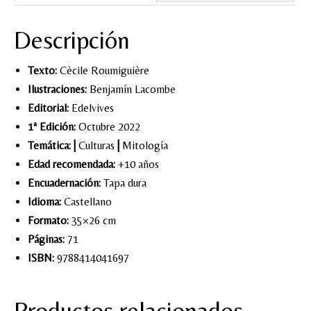
Descripción
Texto:
Cècile Roumiguière
Ilustraciones:
Benjamín Lacombe
Editorial:
Edelvives
1ª Edición:
Octubre 2022
Temática:
|
Culturas
|
Mitología
Edad recomendada:
+10 años
Encuadernación:
Tapa dura
Idioma:
Castellano
Formato:
35×26 cm
Páginas:
71
ISBN:
9788414041697
Productos relacionados