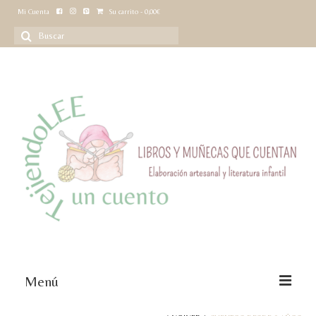
Mi Cuenta
Su carrito
-
0,00
€
Buscar
por:
Menú