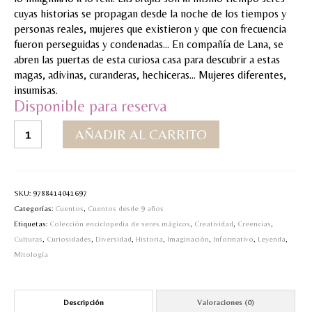
cuyas historias se propagan desde la noche de los tiempos y
MI CUENTA
personas reales, mujeres que existieron y que con frecuencia
fueron perseguidas y condenadas… En compañía de Lana, se
Valoraciones y opiniones de TejiendoLEE un
abren las puertas de esta curiosa casa para descubrir a estas
cuento
magas, adivinas, curanderas, hechiceras… Mujeres diferentes,
insumisas.
Disponible para reserva
Las
AÑADIR AL CARRITO
brujas
cantidad
SKU:
9788414041697
Categorías:
Cuentos
,
Cuentos desde 9 años
Etiquetas:
Colección enciclopedia de seres mágicos
,
Creatividad
,
Creencias
,
Culturas
,
Curiosidades
,
Diversidad
,
Historia
,
Imaginación
,
Informativo
,
Leyenda
,
Mitología
Descripción
Valoraciones (0)