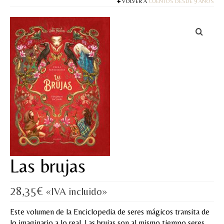
Cuentos
VOLVER A
CUENTOS DESDE 9 AÑOS
Juegos y puzles
Materiales de juego
Artesanía Waldorf
Hecho a mano
Tote bag
Papelería
TIENDA
Las brujas
¿QUIÉN SOY?
28,35
€
«IVA incluido»
CREACIONES
Este volumen de la Enciclopedia de seres mágicos transita de
BLOG
lo imaginario a lo real. Las brujas son al mismo tiempo seres