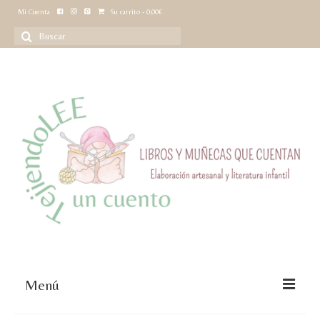
Mi Cuenta
Su carrito
-
0,00
€
Buscar
por:
Menú