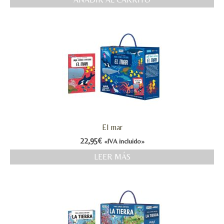
MI CUENTA
Valoraciones y opiniones de TejiendoLEE un
cuento
El mar
22,95
€
«IVA incluido»
LEER MÁS