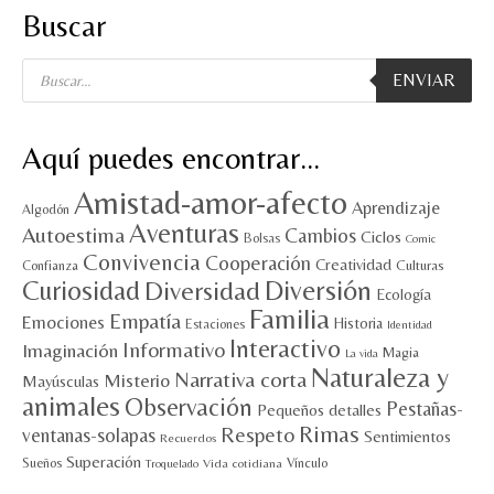
Buscar
Búsqueda
ENVIAR
de
productos
Aquí puedes encontrar…
Amistad-amor-afecto
Aprendizaje
Algodón
Aventuras
Autoestima
Cambios
Ciclos
Bolsas
Comic
Convivencia
Cooperación
Creatividad
Culturas
Confianza
Diversión
Curiosidad
Diversidad
Ecología
Familia
Empatía
Emociones
Historia
Estaciones
Identidad
Interactivo
Informativo
Imaginación
Magia
La vida
Naturaleza y
Narrativa corta
Misterio
Mayúsculas
animales
Observación
Pestañas-
Pequeños detalles
Rimas
Respeto
ventanas-solapas
Sentimientos
Recuerdos
Superación
Sueños
Vínculo
Vida cotidiana
Troquelado