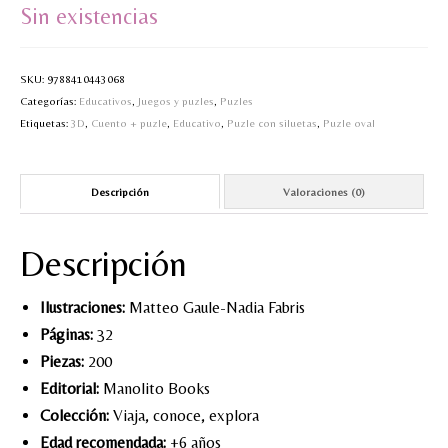
Sin existencias
MI CUENTA
Valoraciones y opiniones de TejiendoLEE un
SKU:
9788410443068
cuento
Categorías:
Educativos
,
Juegos y puzles
,
Puzles
Etiquetas:
3D
,
Cuento + puzle
,
Educativo
,
Puzle con siluetas
,
Puzle oval
Descripción
Valoraciones (0)
Descripción
Ilustraciones:
Matteo Gaule-Nadia Fabris
Páginas:
32
Piezas:
200
Editorial:
Manolito Books
Colección:
Viaja, conoce, explora
Edad recomendada:
+6 años