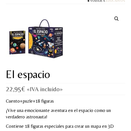
Cuentos
VOLVER A
EDUCATIVOS
Juegos y puzles
Materiales de juego
Artesanía Waldorf
Hecho a mano
Tote bag
El espacio
Papelería
22,95
€
«IVA incluido»
TIENDA
Cuento+puzle+18 figuras
¿QUIÉN SOY?
¡Vive una emocionante aventura en el espacio como un
CREACIONES
verdadero astronauta!
Contiene 18 figuras especiales para crear un mapa en 3D
BLOG