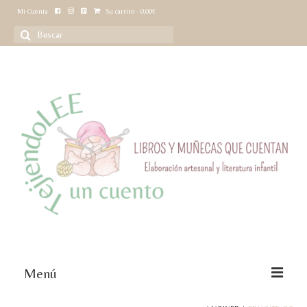
Mi Cuenta
Su carrito
-
0,00
€
Buscar
por:
Menú