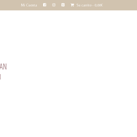
Mi Cuenta
Su carrito
-
0,00
€