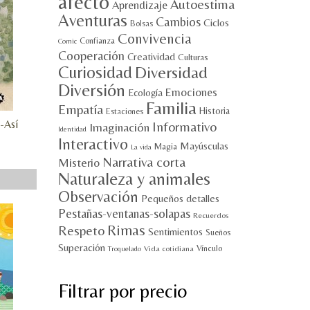
afecto
Autoestima
Aprendizaje
Aventuras
Cambios
Ciclos
Bolsas
Convivencia
Confianza
Comic
Cooperación
Creatividad
Culturas
Curiosidad
Diversidad
Diversión
Emociones
Ecología
Familia
Empatía
Historia
Estaciones
-Así
Informativo
Imaginación
Identidad
Interactivo
Mayúsculas
Magia
La vida
Narrativa corta
Misterio
Naturaleza y animales
Observación
Pequeños detalles
Pestañas-ventanas-solapas
Recuerdos
Rimas
Respeto
Sentimientos
Sueños
Superación
Vínculo
Vida cotidiana
Troquelado
Filtrar por precio