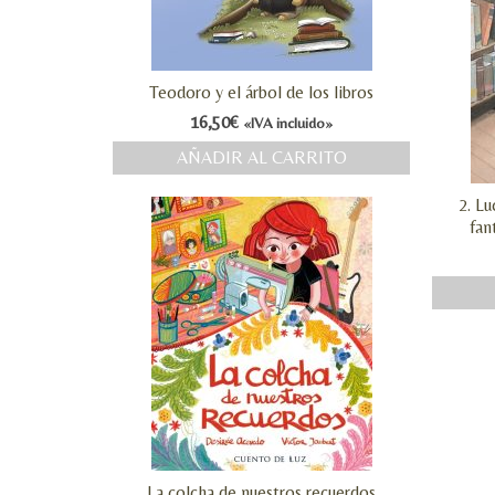
Teodoro y el árbol de los libros
16,50
€
«IVA incluido»
AÑADIR AL CARRITO
2. L
fan
La colcha de nuestros recuerdos