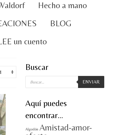
Waldorf
Hecho a mano
EACIONES
BLOG
oLEE un cuento
Buscar
Búsqueda
ENVIAR
de
productos
Aquí puedes
encontrar…
Amistad-amor-
Algodón