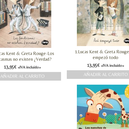
1.Lucas Kent & Greta Rouge
ucas Kent & Greta Rouge-Los
empezó todo
tasmas no existen ¿Verdad?
13,95
€
«IVA incluido»
13,95
€
«IVA incluido»
AÑADIR AL CARRITO
AÑADIR AL CARRITO