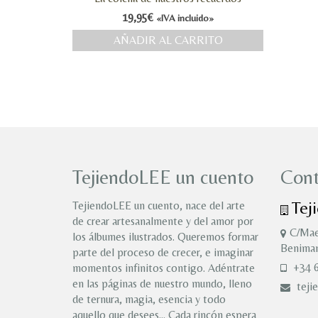
19,95
€
«IVA incluido»
AÑADIR AL CARRITO
TejiendoLEE un cuento
Cont
Tej
TejiendoLEE un cuento, nace del arte
de crear artesanalmente y del amor por
C/Mae
los álbumes ilustrados. Queremos formar
Benimam
parte del proceso de crecer, e imaginar
+34 6
momentos infinitos contigo. Adéntrate
en las páginas de nuestro mundo, lleno
teji
de ternura, magia, esencia y todo
aquello que desees… Cada rincón espera