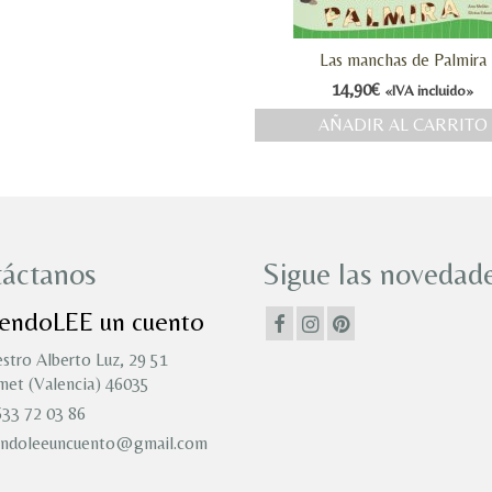
Las manchas de Palmira
14,90
€
«IVA incluido»
AÑADIR AL CARRITO
áctanos
Sigue las novedade
iendoLEE un cuento
stro Alberto Luz, 29 51
et (Valencia) 46035
33 72 03 86
endoleeuncuento@gmail.com