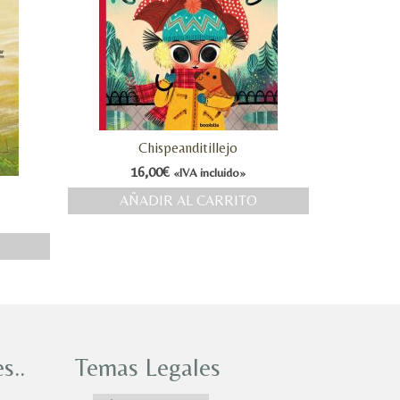
Chispeanditillejo
16,00
€
«IVA incluido»
AÑADIR AL CARRITO
s..
Temas Legales