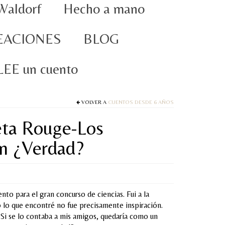
Waldorf
Hecho a mano
EACIONES
BLOG
oLEE un cuento
VOLVER A
CUENTOS DESDE 6 AÑOS
eta Rouge-Los
en ¿Verdad?
nto para el gran concurso de ciencias. Fui a la
o lo que encontré no fue precisamente inspiración.
s. Si se lo contaba a mis amigos, quedaría como un