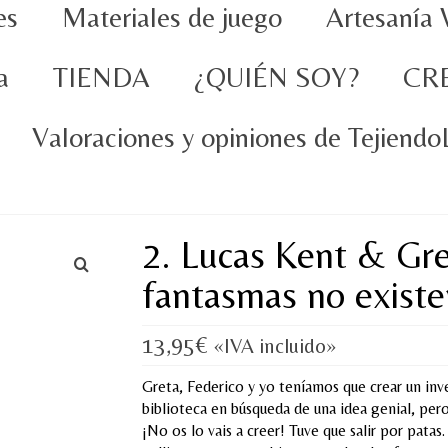
es
Materiales de juego
Artesanía 
a
TIENDA
¿QUIÉN SOY?
CR
Valoraciones y opiniones de Tejiend
2. Lucas Kent & Gr
fantasmas no exist
13,95
€
«IVA incluido»
Greta, Federico y yo teníamos que crear un inve
biblioteca en búsqueda de una idea genial, per
¡No os lo vais a creer! Tuve que salir por pata