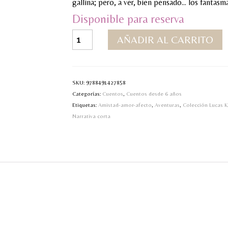
gallina; pero, a ver, bien pensado… los fantasm
Disponible para reserva
2.
AÑADIR AL CARRITO
Lucas
Kent
&
Greta
SKU:
9788491427858
Rouge-
Categorías:
Cuentos
,
Cuentos desde 6 años
Los
Etiquetas:
Amistad-amor-afecto
,
Aventuras
,
Colección Lucas 
fantasmas
Narrativa corta
no
existen
¿Verdad?
cantidad