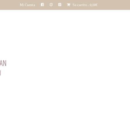
Mi Cuenta
Su carrito
-
0,00
€