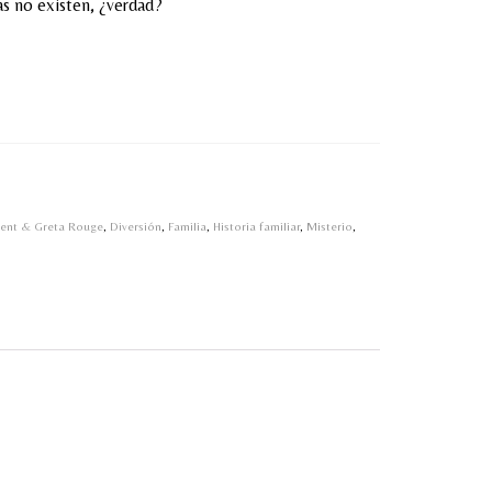
as no existen, ¿verdad?
Kent & Greta Rouge
,
Diversión
,
Familia
,
Historia familiar
,
Misterio
,