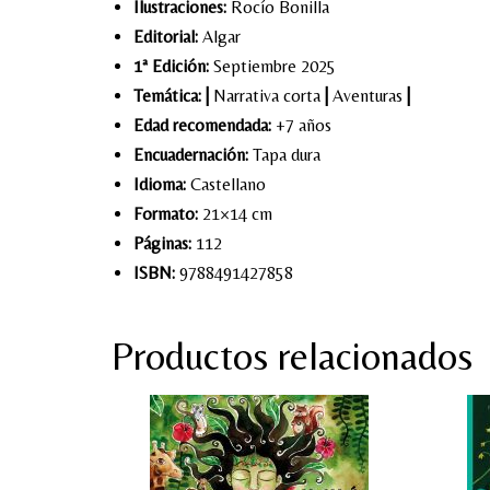
Ilustraciones:
Rocío Bonilla
Editorial:
Algar
1ª Edición:
Septiembre 2025
Temática:
|
Narrativa corta
|
Aventuras
|
Edad recomendada:
+7 años
Encuadernación:
Tapa dura
Idioma:
Castellano
Formato:
21×14 cm
Páginas:
112
ISBN:
9788491427858
Productos relacionados