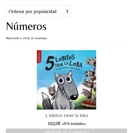
Cuentos
Juegos y puzles
Números
Materiales de juego
Ordenado
Mostrando 1–18 de 19 resultados
Artesanía Waldorf
por
popularidad
Hecho a mano
Tote bag
Papelería
TIENDA
¿QUIÉN SOY?
5 lobitos tiene la loba
CREACIONES
10,50
€
«IVA incluido»
BLOG
AÑADIR AL CARRITO