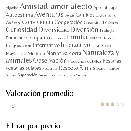
Amistad-amor-afecto
Aprendizaje
Algodón
Aventuras
Autoestima
Cambios
Ciclos
Bolsas
Comic
Convivencia
Cooperación
Creatividad
Culturas
Confianza
Diversión
Curiosidad
Diversidad
Ecología
Familia
Empatía
Emociones
Historia
Estaciones
Identidad
Interactivo
Informativo
Imaginación
Magia
La vida
Naturaleza y
Narrativa corta
Misterio
Mayúsculas
animales
Observación
Pestañas-
Pequeños detalles
Rimas
Respeto
ventanas-solapas
Sentimientos
Recuerdos
Superación
Sueños
Vínculo
Vida cotidiana
Troquelado
Valoración promedio
(1)
Valorado
con
3
de 5
Filtrar por precio