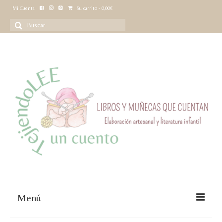
Mi Cuenta
Su carrito
-
0,00
€
Buscar
por:
Menú