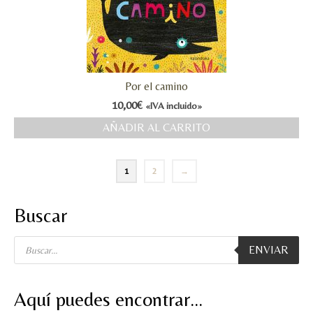
Por el camino
10,00
€
«IVA incluido»
AÑADIR AL CARRITO
1
2
→
Buscar
Búsqueda
ENVIAR
de
productos
Aquí puedes encontrar…