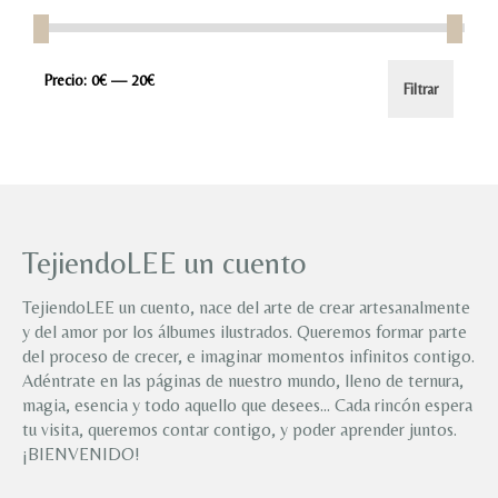
Precio
Precio
Precio:
0€
—
20€
Filtrar
mínimo
máximo
TejiendoLEE un cuento
TejiendoLEE un cuento, nace del arte de crear artesanalmente
y del amor por los álbumes ilustrados. Queremos formar parte
del proceso de crecer, e imaginar momentos infinitos contigo.
Adéntrate en las páginas de nuestro mundo, lleno de ternura,
magia, esencia y todo aquello que desees… Cada rincón espera
tu visita, queremos contar contigo, y poder aprender juntos.
¡BIENVENIDO!