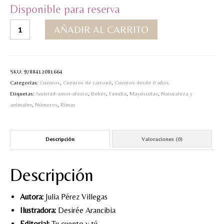
Disponible para reserva
MI CUENTA
5
AÑADIR AL CARRITO
lobitos
Valoraciones y opiniones de TejiendoLEE un
tiene
cuento
la
loba
SKU:
9788412081664
cantidad
Categorías:
Cuentos
,
Cuentos de cartoné
,
Cuentos desde 0 años
Etiquetas:
Amistad-amor-afecto
,
Bebés
,
Familia
,
Mayúsculas
,
Naturaleza y
animales
,
Números
,
Rimas
Descripción
Valoraciones (0)
Descripción
Autora:
Julia Pérez Villegas
Ilustradora:
Desirée Arancibia
Editorial:
Tu cuento y tú