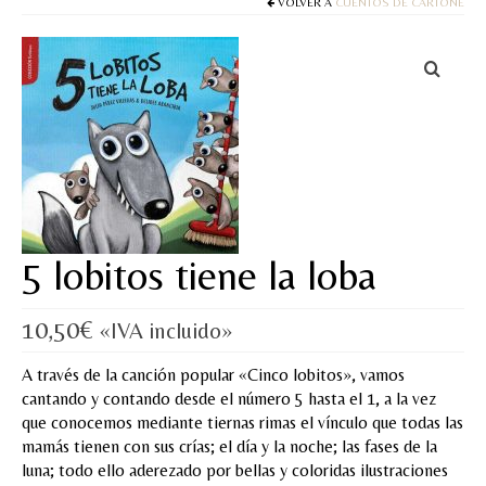
Cuentos
VOLVER A
CUENTOS DE CARTONÉ
Juegos y puzles
Materiales de juego
Artesanía Waldorf
Hecho a mano
Tote bag
5 lobitos tiene la loba
Papelería
10,50
€
«IVA incluido»
TIENDA
A través de la canción popular «Cinco lobitos», vamos
¿QUIÉN SOY?
cantando y contando desde el número 5 hasta el 1, a la vez
que conocemos mediante tiernas rimas el vínculo que todas las
CREACIONES
mamás tienen con sus crías; el día y la noche; las fases de la
luna; todo ello aderezado por bellas y coloridas ilustraciones
BLOG