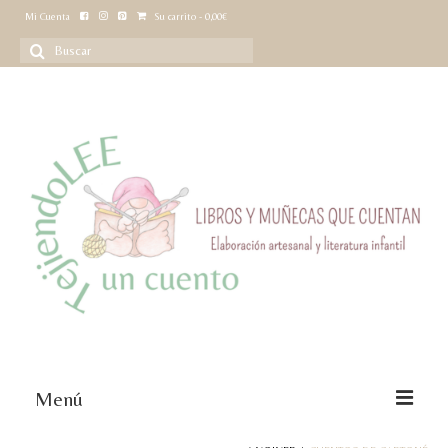
Mi Cuenta
Su carrito
-
0,00
€
Buscar
por:
Menú