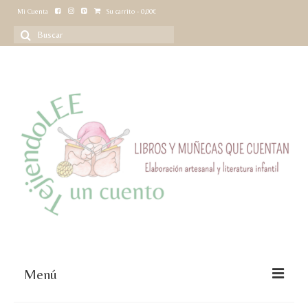
Mi Cuenta
Su carrito
-
0,00
€
Buscar
por:
Menú