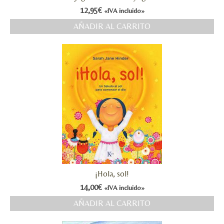
12,95
€
«IVA incluido»
MI CUENTA
AÑADIR AL CARRITO
Valoraciones y opiniones de TejiendoLEE un
cuento
¡Hola, sol!
14,00
€
«IVA incluido»
AÑADIR AL CARRITO