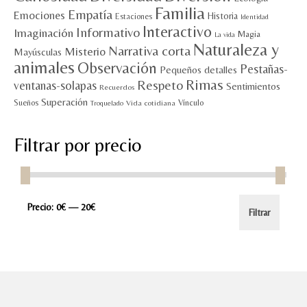
Familia
Empatía
Emociones
Historia
Estaciones
Identidad
Interactivo
Informativo
Imaginación
Magia
La vida
Naturaleza y
Narrativa corta
Misterio
Mayúsculas
animales
Observación
Pestañas-
Pequeños detalles
Rimas
Respeto
ventanas-solapas
Sentimientos
Recuerdos
Superación
Sueños
Vínculo
Vida cotidiana
Troquelado
Filtrar por precio
Precio
Precio
Precio:
0€
—
20€
Filtrar
mínimo
máximo