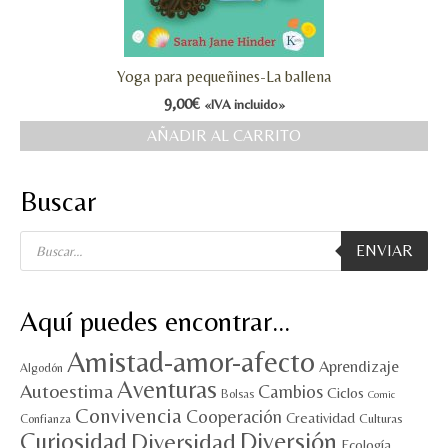
Yoga para pequeñines-La ballena
9,00
€
«IVA incluido»
AÑADIR AL CARRITO
Buscar
Búsqueda
ENVIAR
de
productos
Aquí puedes encontrar…
Amistad-amor-afecto
Aprendizaje
Algodón
Aventuras
Autoestima
Cambios
Ciclos
Bolsas
Comic
Convivencia
Cooperación
Creatividad
Culturas
Confianza
Diversión
Curiosidad
Diversidad
Ecología