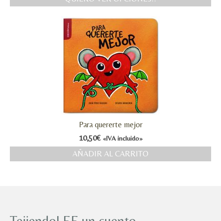
Para quererte mejor
10,50
€
«IVA incluido»
AÑADIR AL CARRITO
TejiendoLEE un cuento