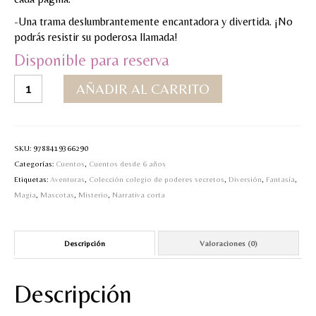
-Una trama deslumbrantemente encantadora y divertida. ¡No
podrás resistir su poderosa llamada!
Disponible para reserva
3.Colegio
AÑADIR AL CARRITO
de
poderes
secretos-
El
SKU:
9788419366290
viajero
Categorías:
Cuentos
,
Cuentos desde 6 años
del
Etiquetas:
Aventuras
,
Colección colegio de poderes secretos
,
Diversión
,
Fantasía
,
tiempo
Magia
,
Mascotas
,
Misterio
,
Narrativa corta
cantidad
Descripción
Valoraciones (0)
Descripción