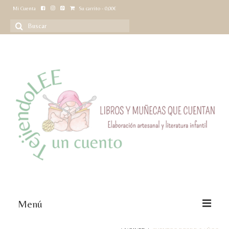
Mi Cuenta
Su carrito
-
0,00
€
Buscar
por:
Menú