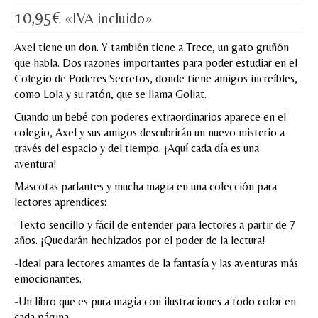
10,95
€
«IVA incluido»
MI CUENTA
Axel tiene un don. Y también tiene a Trece, un gato gruñón
Valoraciones y opiniones de TejiendoLEE un
que habla. Dos razones importantes para poder estudiar en el
cuento
Colegio de Poderes Secretos, donde tiene amigos increíbles,
como Lola y su ratón, que se llama Goliat.
Cuando un bebé con poderes extraordinarios aparece en el
colegio, Axel y sus amigos descubrirán un nuevo misterio a
través del espacio y del tiempo. ¡Aquí cada día es una
aventura!
Mascotas parlantes y mucha magia en una colección para
lectores aprendices:
-Texto sencillo y fácil de entender para lectores a partir de 7
años. ¡Quedarán hechizados por el poder de la lectura!
-Ideal para lectores amantes de la fantasía y las aventuras más
emocionantes.
-Un libro que es pura magia con ilustraciones a todo color en
cada página.