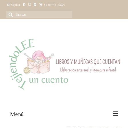
Mi Cuenta
Su carrito
-
0,00
€
Buscar
por:
Menú