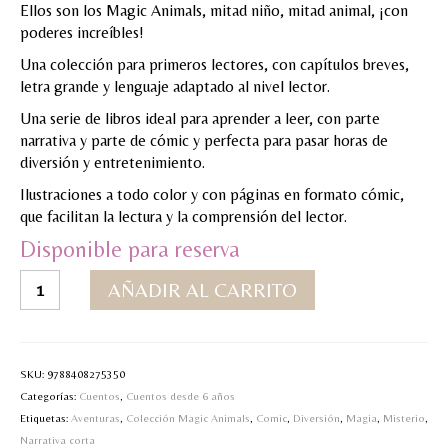
Ellos son los Magic Animals, mitad niño, mitad animal, ¡con
poderes increíbles!
Una colección para primeros lectores, con capítulos breves,
letra grande y lenguaje adaptado al nivel lector.
Una serie de libros ideal para aprender a leer, con parte
narrativa y parte de cómic y perfecta para pasar horas de
diversión y entretenimiento.
Ilustraciones a todo color y con páginas en formato cómic,
que facilitan la lectura y la comprensión del lector.
Disponible para reserva
3.Magic
AÑADIR AL CARRITO
Animals-
La
ardilla
vampira
SKU:
9788408275350
cantidad
Categorías:
Cuentos
,
Cuentos desde 6 años
Etiquetas:
Aventuras
,
Colección Magic Animals
,
Comic
,
Diversión
,
Magia
,
Misterio
,
Narrativa corta