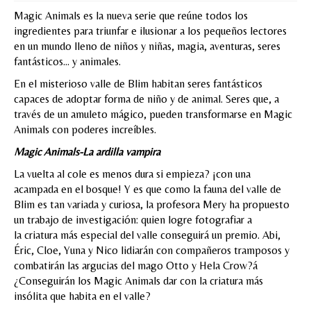
Magic Animals es la nueva serie que reúne todos los
MI CUENTA
ingredientes para triunfar e ilusionar a los pequeños lectores
en un mundo lleno de niños y niñas, magia, aventuras, seres
Valoraciones y opiniones de TejiendoLEE un
fantásticos… y animales.
cuento
En el misterioso valle de Blim habitan seres fantásticos
capaces de adoptar forma de niño y de animal. Seres que, a
través de un amuleto mágico, pueden transformarse en Magic
Animals con poderes increíbles.
Magic Animals-La ardilla vampira
La vuelta al cole es menos dura si empieza? ¡con una
acampada en el bosque! Y es que como la fauna del valle de
Blim es tan variada y curiosa, la profesora Mery ha propuesto
un trabajo de investigación: quien logre fotografiar a
la criatura más especial del valle conseguirá un premio. Abi,
Éric, Cloe, Yuna y Nico lidiarán con compañeros tramposos y
combatirán las argucias del mago Otto y Hela Crow?á
¿Conseguirán los Magic Animals dar con la criatura más
insólita que habita en el valle?