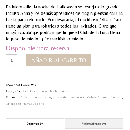
En Moonville, la noche de Halloween se festeja a lo grande.
MI CUENTA
Incluso Anna y los demás aprendices de magia piensan dar una
fiesta para celebrarlo. Por desgracia, el envidioso Oliver Dark
Valoraciones y opiniones de TejiendoLEE un
tiene un plan para robarles a todos los invitados. Claro que
cuento
ningún cazabrujas podrá impedir que el Club de la Luna Llena
lo pase de miedo? ¡De muchísimo miedo!
Disponible para reserva
4.Anna
AÑADIR AL CARRITO
Kadabra-
Fiesta
a
medianoche
SKU:
9788408233053
cantidad
Categorías:
Cuentos
,
Cuentos desde 6 años
Etiquetas:
Amistad-amor-afecto
,
Autoestima
,
Aventuras
,
Colección Anna Kadabra
,
Diversidad
,
Narrativa corta
Descripción
Valoraciones (0)