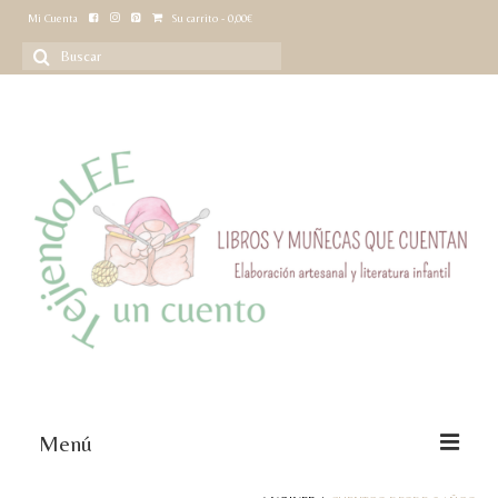
Mi Cuenta
Su carrito
-
0,00
€
Buscar
por:
Menú