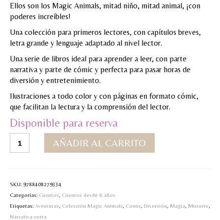
Ellos son los Magic Animals, mitad niño, mitad animal, ¡con
poderes increíbles!
Una colección para primeros lectores, con capítulos breves,
letra grande y lenguaje adaptado al nivel lector.
Una serie de libros ideal para aprender a leer, con parte
narrativa y parte de cómic y perfecta para pasar horas de
diversión y entretenimiento.
Ilustraciones a todo color y con páginas en formato cómic,
que facilitan la lectura y la comprensión del lector.
Disponible para reserva
4.Magic
AÑADIR AL CARRITO
Animals-
El
monstruo
de
SKU:
9788408279334
los
Categorías:
Cuentos
,
Cuentos desde 6 años
hielos
Etiquetas:
Aventuras
,
Colección Magic Animals
,
Comic
,
Diversión
,
Magia
,
Misterio
,
cantidad
Narrativa corta