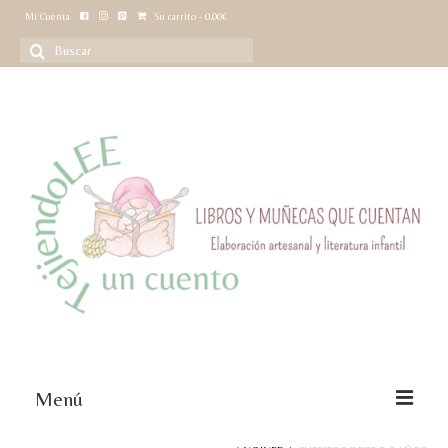
Mi Cuenta
Su carrito
-
0,00
€
Buscar
por:
Menú