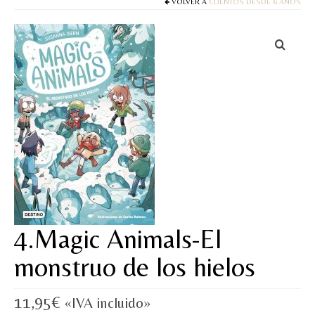
Cuentos
VOLVER A
CUENTOS DESDE 6 AÑOS
Juegos y puzles
Materiales de juego
Artesanía Waldorf
Hecho a mano
Tote bag
Papelería
TIENDA
4.Magic Animals-El
¿QUIÉN SOY?
monstruo de los hielos
CREACIONES
11,95
€
«IVA incluido»
BLOG