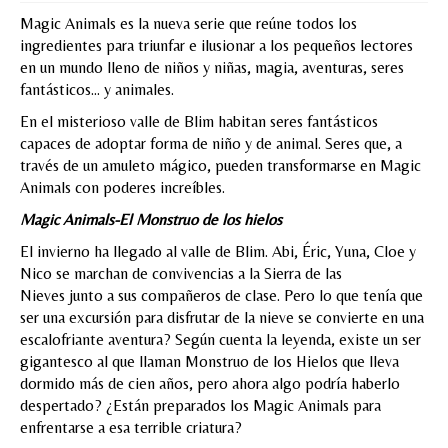
Magic Animals es la nueva serie que reúne todos los
MI CUENTA
ingredientes para triunfar e ilusionar a los pequeños lectores
en un mundo lleno de niños y niñas, magia, aventuras, seres
Valoraciones y opiniones de TejiendoLEE un
fantásticos… y animales.
cuento
En el misterioso valle de Blim habitan seres fantásticos
capaces de adoptar forma de niño y de animal. Seres que, a
través de un amuleto mágico, pueden transformarse en Magic
Animals con poderes increíbles.
Magic Animals-El Monstruo de los hielos
El invierno ha llegado al valle de Blim. Abi, Éric, Yuna, Cloe y
Nico se marchan de convivencias a la Sierra de las
Nieves junto a sus compañeros de clase. Pero lo que tenía que
ser una excursión para disfrutar de la nieve se convierte en una
escalofriante aventura? Según cuenta la leyenda, existe un ser
gigantesco al que llaman Monstruo de los Hielos que lleva
dormido más de cien años, pero ahora algo podría haberlo
despertado? ¿Están preparados los Magic Animals para
enfrentarse a esa terrible criatura?