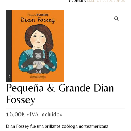
Cuentos
VOLVER A
CUENTOS DESDE 6 AÑOS
Juegos y puzles
Materiales de juego
Artesanía Waldorf
Hecho a mano
Tote bag
Papelería
Pequeña & Grande Dian
TIENDA
Fossey
¿QUIÉN SOY?
16,00
€
«IVA incluido»
CREACIONES
Dian Fossey fue una brillante zoóloga norteamericana
BLOG