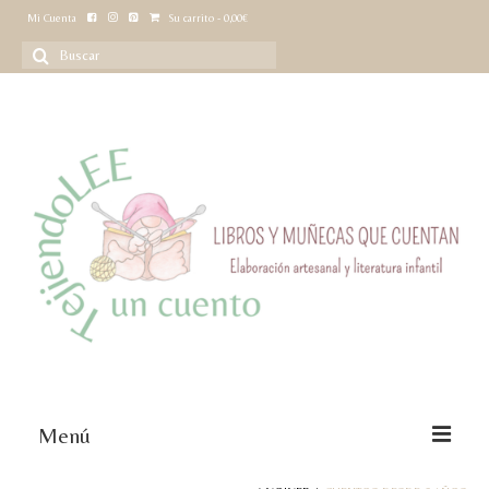
Mi Cuenta
Su carrito
-
0,00
€
Buscar
por:
Menú