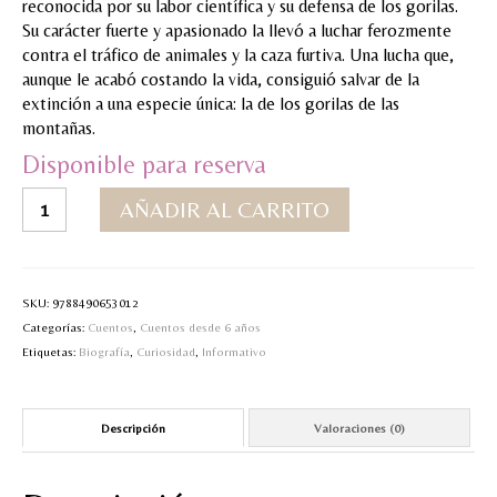
reconocida por su labor científica y su defensa de los gorilas.
Su carácter fuerte y apasionado la llevó a luchar ferozmente
MI CUENTA
contra el tráfico de animales y la caza furtiva. Una lucha que,
aunque le acabó costando la vida, consiguió salvar de la
Valoraciones y opiniones de TejiendoLEE un
extinción a una especie única: la de los gorilas de las
cuento
montañas.
Disponible para reserva
Pequeña
AÑADIR AL CARRITO
&
Grande
Dian
Fossey
SKU:
9788490653012
cantidad
Categorías:
Cuentos
,
Cuentos desde 6 años
Etiquetas:
Biografía
,
Curiosidad
,
Informativo
Descripción
Valoraciones (0)