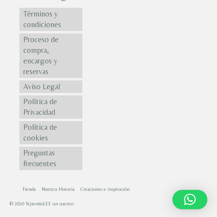
Términos y
condiciones
Proceso de
compra,
encargos y
reservas
Aviso Legal
Política de
Privacidad
Política de
cookies
Preguntas
frecuentes
Tienda
Nuestra Historia
Creaciones e inspiración
© 2020 TejiendoLEE un cuento