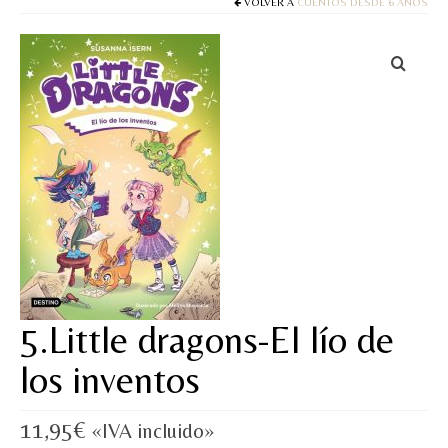
Cuentos
VOLVER A
CUENTOS DESDE 6 AÑOS
Juegos y puzles
Materiales de juego
Artesanía Waldorf
Hecho a mano
Tote bag
Papelería
TIENDA
5.Little dragons-El lío de
¿QUIÉN SOY?
los inventos
CREACIONES
11,95
€
«IVA incluido»
BLOG