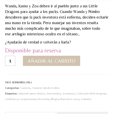
Wanda, Kumo y Zoa deben ir al pueblo junto a sus Little
MI CUENTA
Dragons para ayudar a los pucks. Cuando Wanda y Nimbo
descubren que la puck inventora está enferma, deciden echarle
Valoraciones y opiniones de TejiendoLEE un
una mano en la tienda. Pero manejar sus inventos resulta
cuento
mucho más complicado de lo que imaginaban, sobre todo
ese artilugio misterioso oculto en el sótano…
¿Ayudarán de verdad o volverán a liarla?
Disponible para reserva
5.Little
AÑADIR AL CARRITO
dragons-
El
lío
de
SKU:
9788408317012
los
Categorías:
Cuentos
,
Cuentos desde 6 años
inventos
Etiquetas:
Amistad-amor-afecto
,
Autoestima
,
Aventuras
,
Colección little dragons
,
cantidad
Confianza
,
Cooperación
,
Diversión
,
Magia
,
Narrativa corta
,
Valentía