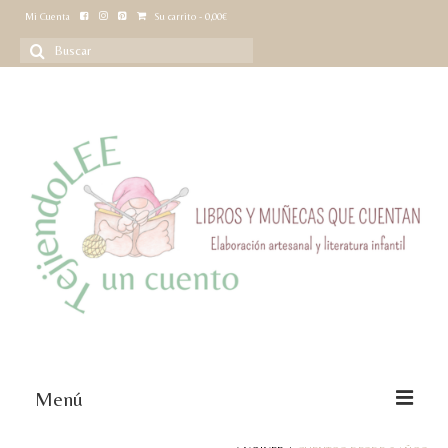
Mi Cuenta
Su carrito
-
0,00
€
Buscar
por:
Menú