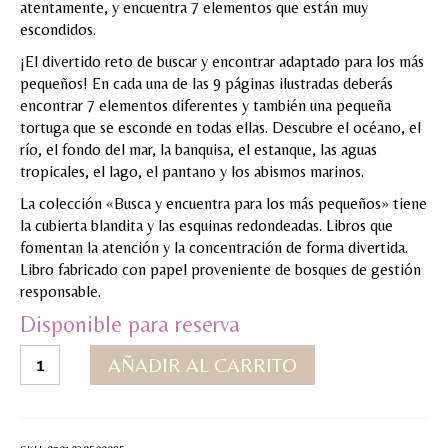
atentamente, y encuentra 7 elementos que están muy
escondidos.
MI CUENTA
¡El divertido reto de buscar y encontrar adaptado para los más
Valoraciones y opiniones de TejiendoLEE un
pequeños! En cada una de las 9 páginas ilustradas deberás
cuento
encontrar 7 elementos diferentes y también una pequeña
tortuga que se esconde en todas ellas. Descubre el océano, el
río, el fondo del mar, la banquisa, el estanque, las aguas
tropicales, el lago, el pantano y los abismos marinos.
La colección «Busca y encuentra para los más pequeños» tiene
la cubierta blandita y las esquinas redondeadas. Libros que
fomentan la atención y la concentración de forma divertida.
Libro fabricado con papel proveniente de bosques de gestión
responsable.
Disponible para reserva
Busca
AÑADIR AL CARRITO
y
encuentra
para
los