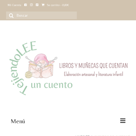
Mi Cuenta
Su carrito
-
0,00
€
Buscar
por:
Menú