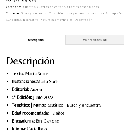
SKU:
9791039509985
más
Categorías:
Cuentos
,
Cuentos de cartoné
,
Cuentos desde 0 años
pequeños-
Etiquetas:
Busca y encuentra
,
Colección busca y encuentra para los más pequeños
,
En
Curiosidad
,
Interactivo
,
Naturaleza y animales
,
Observación
el
agua
cantidad
Descripción
Valoraciones (0)
Descripción
Texto:
Marta Sorte
Ilustraciones:
Marta Sorte
Editorial:
Auzou
1ª Edición:
Junio 2022
Temática:
|
Mundo acuático
|
Busca y encuentra
Edad recomendada:
+2 años
Encuadernación:
Cartoné
Idioma:
Castellano