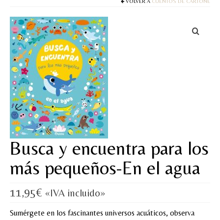
Cuentos
VOLVER A
CUENTOS DE CARTONÉ
Juegos y puzles
Materiales de juego
Artesanía Waldorf
Hecho a mano
Tote bag
Papelería
Busca y encuentra para los
TIENDA
más pequeños-En el agua
¿QUIÉN SOY?
11,95
€
«IVA incluido»
CREACIONES
Sumérgete en los fascinantes universos acuáticos, observa
BLOG