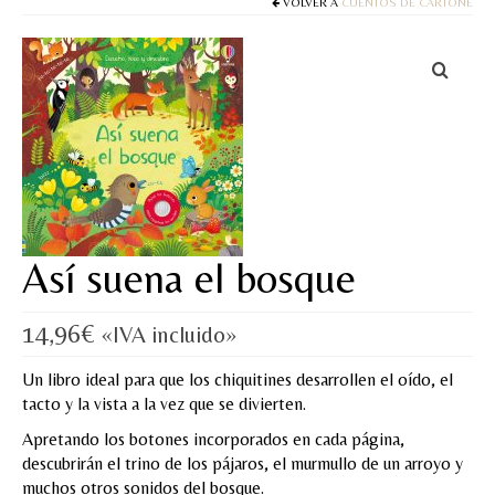
Cuentos
VOLVER A
CUENTOS DE CARTONÉ
Juegos y puzles
Materiales de juego
Artesanía Waldorf
Hecho a mano
Tote bag
Así suena el bosque
Papelería
14,96
€
«IVA incluido»
TIENDA
Un libro ideal para que los chiquitines desarrollen el oído, el
¿QUIÉN SOY?
tacto y la vista a la vez que se divierten.
CREACIONES
Apretando los botones incorporados en cada página,
descubrirán el trino de los pájaros, el murmullo de un arroyo y
BLOG
muchos otros sonidos del bosque.