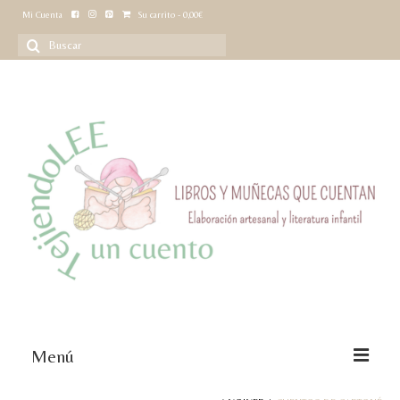
Mi Cuenta
Su carrito
-
0,00
€
Buscar
por:
Menú