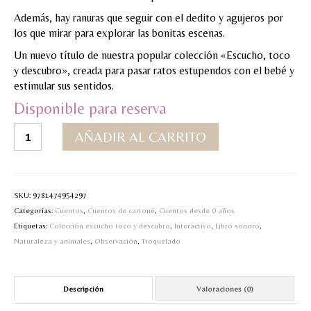
Además, hay ranuras que seguir con el dedito y agujeros por
MI CUENTA
los que mirar para explorar las bonitas escenas.
Valoraciones y opiniones de TejiendoLEE un
Un nuevo título de nuestra popular colección «Escucho, toco
cuento
y descubro», creada para pasar ratos estupendos con el bebé y
estimular sus sentidos.
Disponible para reserva
Así
AÑADIR AL CARRITO
suena
el
bosque
cantidad
SKU:
9781474954297
Categorías:
Cuentos
,
Cuentos de cartoné
,
Cuentos desde 0 años
Etiquetas:
Colección escucho toco y descubro
,
Interactivo
,
Libro sonoro
,
Naturaleza y animales
,
Observación
,
Troquelado
Descripción
Valoraciones (0)