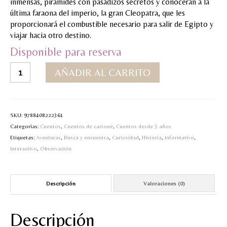
inmensas, pirámides con pasadizos secretos y conocerán a la
última faraona del imperio, la gran Cleopatra, que les
MI CUENTA
proporcionará el combustible necesario para salir de Egipto y
viajar hacia otro destino.
Valoraciones y opiniones de TejiendoLEE un
cuento
Disponible para reserva
Busca
AÑADIR AL CARRITO
y
encuentra-
El
Antiguo
SKU:
9788408222361
Egipto
Categorías:
Cuentos
,
Cuentos de cartoné
,
Cuentos desde 3 años
cantidad
Etiquetas:
Aventuras
,
Busca y encuentra
,
Curiosidad
,
Historia
,
Informativo
,
Interactivo
,
Observación
Descripción
Valoraciones (0)
Descripción