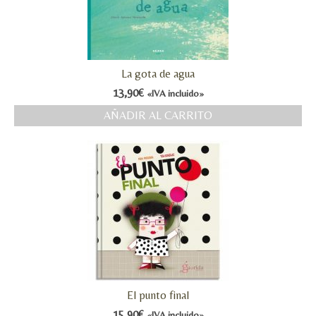
La gota de agua
13,90
€
«IVA incluido»
AÑADIR AL CARRITO
El punto final
15,90
€
«IVA incluido»