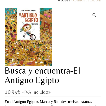
Cuentos
VOLVER A
CUENTOS DE CARTONÉ
Juegos y puzles
Materiales de juego
Artesanía Waldorf
Hecho a mano
Tote bag
Papelería
Busca y encuentra-El
TIENDA
Antiguo Egipto
¿QUIÉN SOY?
10,95
€
«IVA incluido»
CREACIONES
En el Antiguo Egipto, Marcia y Rita descubrirán estatuas
BLOG