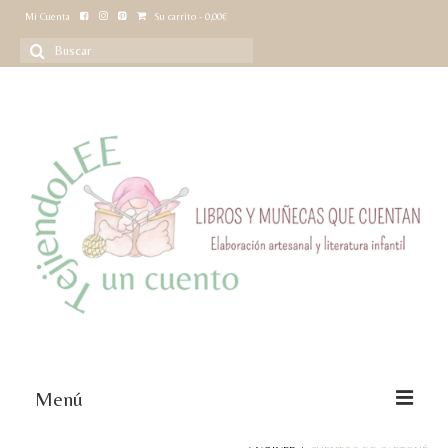
Mi Cuenta
Su carrito
-
0,00
€
Buscar
por:
Menú